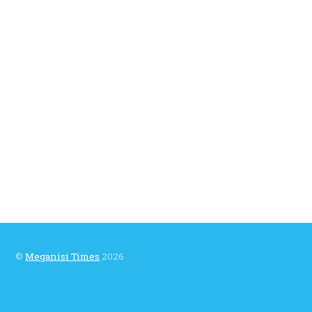
©
Meganisi Times
2026