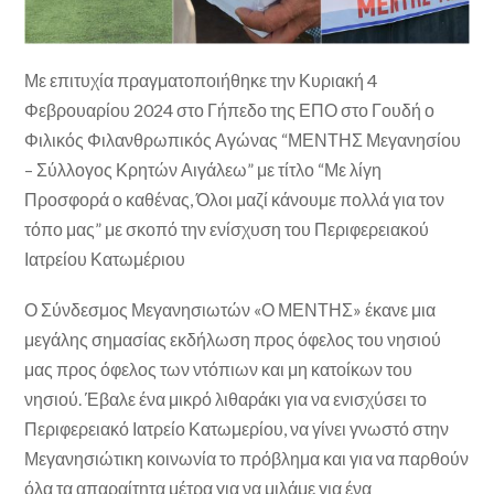
Με επιτυχία πραγματοποιήθηκε την Κυριακή 4
Φεβρουαρίου 2024 στο Γήπεδο της ΕΠΟ στο Γουδή ο
Φιλικός Φιλανθρωπικός Αγώνας “ΜΕΝΤΗΣ Μεγανησίου
– Σύλλογος Κρητών Αιγάλεω” με τίτλο “Με λίγη
Προσφορά ο καθένας, Όλοι μαζί κάνουμε πολλά για τον
τόπο μας” με σκοπό την ενίσχυση του Περιφερειακού
Ιατρείου Κατωμέριου
Ο Σύνδεσμος Μεγανησιωτών «Ο ΜΕΝΤΗΣ» έκανε μια
μεγάλης σημασίας εκδήλωση προς όφελος του νησιού
μας προς όφελος των ντόπιων και μη κατοίκων του
νησιού. Έβαλε ένα μικρό λιθαράκι για να ενισχύσει το
Περιφερειακό Ιατρείο Κατωμερίου, να γίνει γνωστό στην
Μεγανησιώτικη κοινωνία το πρόβλημα και για να παρθούν
όλα τα απαραίτητα μέτρα για να μιλάμε για ένα