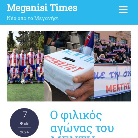
Meganisi Times
Νέα από το Μεγανήσι
Ο φιλικός
7
αγώνας του
ΦΕΒ
2024