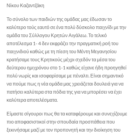
Νίκου Καζαντζάκη
Το σύνολο των παιδιών της ομάδας μας έδωσαν το
καλύτερο τούς εαυτό σε ένα πολύ δύσκολο παιχνίδι με την
ομάδα του Σύλλογου Κρητών Αιγάλεω. Το τελικό
αποτέλεσμα 1- 4 δεν εκφράζει την πραγματική ροή του
παιχνιδιού καθώς με τη πίεση του Μέντη Μεγανησίου
κρατήσαμε τους Κρητικούς μέχρι σχεδόν τα μέσα του
δεύτερου ημιχρόνου στο 1-1 καθώς είχανε ήδη προηγηθεί
πολύ νωρίς και ισοφαρίσαμε με πέναλτι. Είναι σημαντικό
να πούμε πως η νέα ομάδα μας χρειάζεται δουλειά για να
πατήσει καλύτερα στα πόδια της για να μπορέσει να έχει
καλύτερα αποτελέσματα.
Είμαστε σίγουροι πως θα τα καταφέρουμε και συνεχίζουμε
πιο αποφασιστικοί στην σπουδαία προσπάθεια που
ξεκινήσαμε μαζί με τον προπονητή και την διοίκηση του