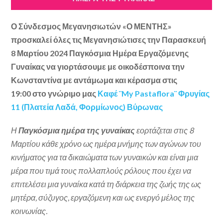
Ο Σύνδεσμος Μεγανησιωτών «Ο ΜΕΝΤΗΣ»
προσκαλεί όλες τις Μεγανησιώτισες την Παρασκευή
8 Μαρτίου 2024 Παγκόσμια Ημέρα Εργαζόμενης
Γυναίκας
να γιορτάσουμε με οικοδέσποινα την
Κωνσταντίνα με αντάμωμα και κέρασμα στις
19:00
στο γνώριμο μας
Καφέ ¨My Pastaflora¨ Φρυγίας
11 (Πλατεία Λαδά, Φορμίωνος) Βύρωνας
Η
Παγκόσμια ημέρα της γυναίκας
εορτάζεται στις 8
Μαρτίου κάθε χρόνο ως ημέρα μνήμης των αγώνων του
κινήματος για τα δικαιώματα των γυναικών και είναι μια
μέρα που τιμά τους πολλαπλούς ρόλους που έχει να
επιτελέσει μια γυναίκα κατά τη διάρκεια της ζωής της ως
μητέρα, σύζυγος, εργαζόμενη και ως ενεργό μέλος της
κοινωνίας.