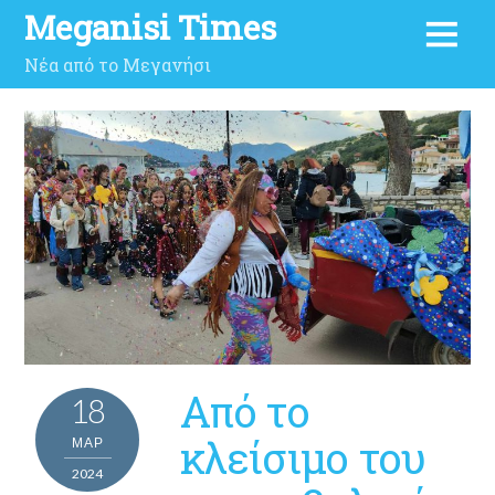
Meganisi Times
Νέα από το Μεγανήσι
Από το
18
κλείσιμο του
ΜΑΡ
2024