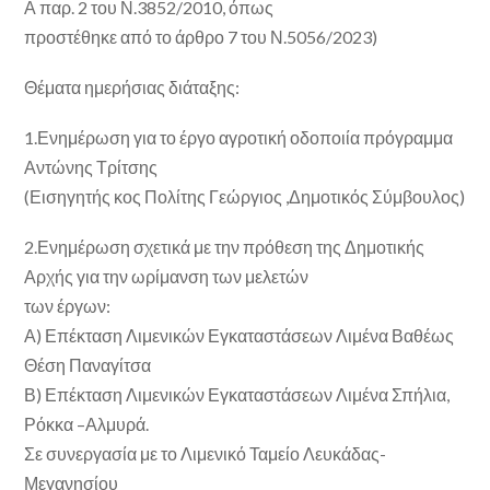
Α παρ. 2 του Ν.3852/2010, όπως
προστέθηκε από το άρθρο 7 του Ν.5056/2023)
Θέματα ημερήσιας διάταξης:
1.Ενημέρωση για το έργο αγροτική οδοποιία πρόγραμμα
Αντώνης Τρίτσης
(Εισηγητής κ
ος
Πολίτης Γεώργιος ,Δημοτικός Σύμβουλος)
2.Ενημέρωση σχετικά με την πρόθεση της Δημοτικής
Αρχής για την ωρίμανση των μελετών
των έργων:
Α) Επέκταση Λιμενικών Εγκαταστάσεων Λιμένα Βαθέως
Θέση Παναγίτσα
Β) Επέκταση Λιμενικών Εγκαταστάσεων Λιμένα Σπήλια,
Ρόκκα –Αλμυρά.
Σε συνεργασία με το Λιμενικό Ταμείο Λευκάδας-
Μεγανησίου