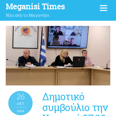
Meganisi Times
Νέα από το Μεγανήσι
Δημοτικό
26
συμβούλιο την
ΟΚΤ
2024