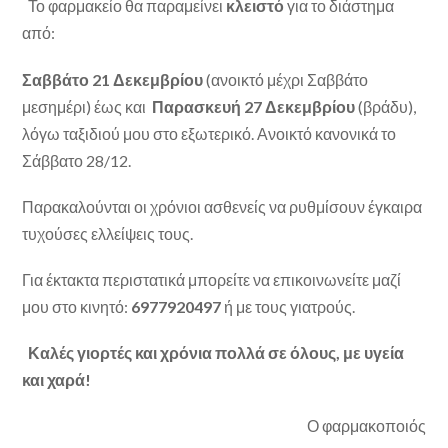
Το φαρμακείο θα παραμείνει
κλειστό
για το διάστημα
από:
Σαββάτο 21 Δεκεμβρίου
(ανοικτό μέχρι Σαββάτο
μεσημέρι) έως και
Παρασκευή 27 Δεκεμβρίου
(βράδυ),
λόγω ταξιδιού μου στο εξωτερικό. Ανοικτό κανονικά το
Σάββατο 28/12.
Παρακαλούνται οι χρόνιοι ασθενείς να ρυθμίσουν έγκαιρα
τυχούσες ελλείψεις τους.
Για έκτακτα περιστατικά μπορείτε να επικοινωνείτε μαζί
μου στο κινητό:
6977920497
ή με τους γιατρούς.
Καλές γιορτές και χρόνια πολλά σε όλους, με υγεία
και χαρά!
Ο φαρμακοποιός