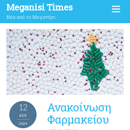
Meganisi Times
Νέα από το Μεγανήσι
Ανακοίνωση
12
Φαρμακείου
ΔΕΚ
2024