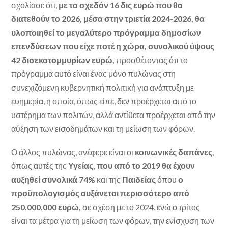
σχολίασε ότι,
με τα σχεδόν 16 δις ευρώ που θα
διατεθούν το 2026, μέσα στην τριετία 2024-2026, θα
υλοποιηθεί το μεγαλύτερο πρόγραμμα δημοσίων
επενδύσεων που είχε ποτέ η χώρα, συνολικού ύψους
42 δισεκατομμυρίων ευρώ,
προσθέτοντας ότι το
πρόγραμμα αυτό είναι ένας μόνο πυλώνας στη
συνεχιζόμενη κυβερνητική πολιτική για ανάπτυξη με
ευημερία, η οποία, όπως είπε, δεν προέρχεται από το
υστέρημα των πολιτών, αλλά αντίθετα προέρχεται από την
αύξηση των εισοδημάτων και τη μείωση των φόρων.
Ο άλλος πυλώνας, ανέφερε είναι οι
κοινωνικές δαπάνες
,
όπως αυτές της
Υγείας, που από το 2019 θα έχουν
αυξηθεί συνολικά 74%
και της
Παιδείας
όπου
ο
προϋπολογισμός αυξάνεται περισσότερο από
250.000.000 ευρώ,
σε σχέση με το 2024, ενώ ο τρίτος
είναι τα μέτρα για τη μείωση των φόρων, την ενίσχυση των