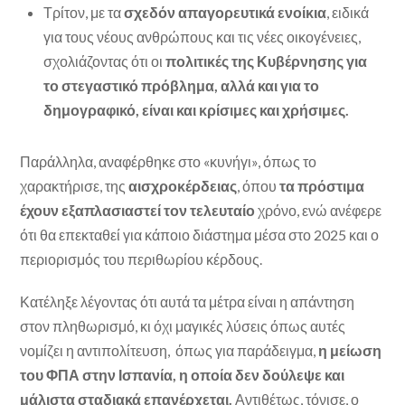
Τρίτον, με τα
σχεδόν απαγορευτικά ενοίκια
, ειδικά
για τους νέους ανθρώπους και τις νέες οικογένειες,
σχολιάζοντας ότι οι
πολιτικές της Κυβέρνησης για
το στεγαστικό πρόβλημα, αλλά και για το
δημογραφικό, είναι και κρίσιμες και χρήσιμες.
Παράλληλα, αναφέρθηκε στο «κυνήγι», όπως το
χαρακτήρισε, της
αισχροκέρδειας
, όπου
τα πρόστιμα
έχουν εξαπλασιαστεί τον τελευταίο
χρόνο, ενώ ανέφερε
ότι θα επεκταθεί για κάποιο διάστημα μέσα στο 2025 και ο
περιορισμός του περιθωρίου κέρδους.
Κατέληξε λέγοντας ότι αυτά τα μέτρα είναι η απάντηση
στον πληθωρισμό, κι όχι μαγικές λύσεις όπως αυτές
νομίζει η αντιπολίτευση, όπως για παράδειγμα,
η μείωση
του ΦΠΑ στην Ισπανία, η οποία δεν δούλεψε και
μάλιστα σταδιακά επανέρχεται.
Αντιθέτως, τόνισε, ο