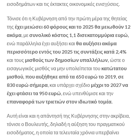
εισοδημάτων και τις έκτακτες οικονομικές ενισχύσεις.
Τόνισε ότι η Κυβέρνηση από την πρώτη μέρα της θητείας
της
έχει μειώσει 60 φόρους
και το 2025 θα μειωθούν 12
ακόμα
, με
συνολικό κόστος 1,1 δισεκατομμύρια ευρώ,
ενώ παράλληλα έχει αυξήσει και
θα αυξήσει ακόμα
περισσότερο εντός του 2025 τις συντάξεις κατά 2,4%
και τους
μισθούς των δημοσίων υπαλλήλων,
ώστε ο
εισαγωγικός μισθός να μην υπολείπεται του
κατώτατου
μισθού, που αυξήθηκε από τα 650 ευρώ το 2019, σε
830 ευρώ σήμερα
, και υπάρχει σχέδιο
μέχρι το 2027 να
έχει φτάσει τα 950 ευρώ
, ενώ υπενθύμισε και την
επαναφορά των τριετιών στον ιδιωτικό τομέα.
Αυτή είναι και η απάντησή της Κυβέρνησης στην ακρίβεια,
τόνισε ο Βουλευτής, δηλαδή η αύξηση του πραγματικού
εισοδήματος, η οποία τα τελευταία χρόνια υπερβαίνει