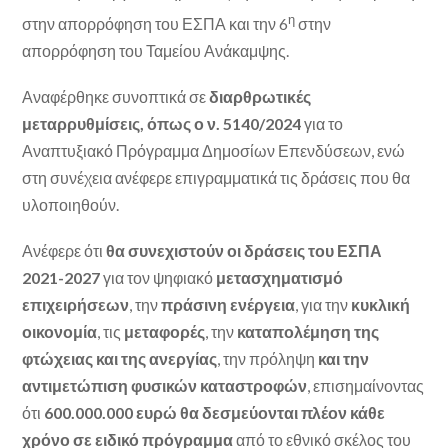
η
στην απορρόφηση του ΕΣΠΑ και την 6
στην
απορρόφηση του Ταμείου Ανάκαμψης.
Αναφέρθηκε συνοπτικά σε
διαρθρωτικές
μεταρρυθμίσεις, όπως ο ν. 5140/2024
για το
Αναπτυξιακό Πρόγραμμα Δημοσίων Επενδύσεων, ενώ
στη συνέχεια ανέφερε επιγραμματικά τις δράσεις που θα
υλοποιηθούν.
Ανέφερε ότι
θα συνεχιστούν οι δράσεις του ΕΣΠΑ
2021-2027
για τον ψηφιακό
μετασχηματισμό
επιχειρήσεων
, την
πράσινη ενέργεια
, για την
κυκλική
οικονομία
, τις
μεταφορές
, την
καταπολέμηση της
φτώχειας και της ανεργίας
, την πρόληψη
και την
αντιμετώπιση φυσικών καταστροφών
, επισημαίνοντας
ότι
600.000.000 ευρώ θα δεσμεύονται πλέον κάθε
χρόνο σε ειδικό πρόγραμμα
από το εθνικό σκέλος του