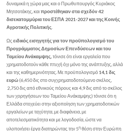
δυναμικά η χώρα μας και ο Πρωθυπουργός Κυριάκος
Μητσοτάκης, και
προστέθηκαν στα σχεδόν 42
δισεκατομμύρια του ΕΣΠΑ 2021-2027 και της Κοινής
Αγροτικής Πολιτικής
.
Ως
ειδικός εισηγητής για τον προϋπολογισμό του
Προγράμματος Δημοσίων Επενδύσεων και του
Ταμείου Ανάκαμψης,
τόνισε ότι είναι εργαλεία που
χρηματοδοτούν κάθε πτυχή όχι μόνο της ανάπτυξης, αλλά
και της καθημερινότητας. Με προϋπολογισμό
14,1 δις
ευρώ
(6,450 δις στο συγχρηματοδοτούμενο σκέλος,
2,750 δις από εθνικούς πόρους και 4,9 δις από το σκέλος
των χορηγήσεων του Ταμείου Ανάκαμψης) τόνισε ότι η
Ελλάδα στοχεύει στην αξιοποίηση των χρηματοδοτικών
εργαλείων με ταχύτητα, με διαφάνεια, με
αποτελεσματικότητα και με λογοδοσία, ώστε να
η
υλοποιήσει έργα διατηρώντας την 5
θέση στην Ευρώπη