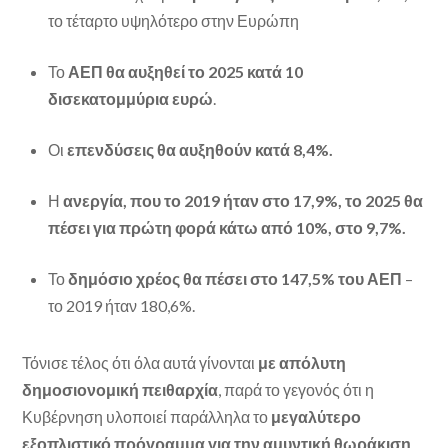
το τέταρτο υψηλότερο στην Ευρώπη
Το
ΑΕΠ θα αυξηθεί το 2025 κατά 10
δισεκατομμύρια ευρώ
.
Οι
επενδύσεις θα αυξηθούν κατά 8,4%.
Η
ανεργία, που το 2019 ήταν στο 17,9%, το 2025 θα
πέσει για πρώτη φορά κάτω από 10%, στο 9,7%.
Το
δημόσιο χρέος θα πέσει στο 147,5% του ΑΕΠ
–
το 2019 ήταν 180,6%.
Τόνισε τέλος ότι όλα αυτά γίνονται
με απόλυτη
δημοσιονομική πειθαρχία
, παρά το γεγονός ότι η
Κυβέρνηση υλοποιεί παράλληλα το
μεγαλύτερο
εξοπλιστικό πρόγραμμα για την αμυντική θωράκιση