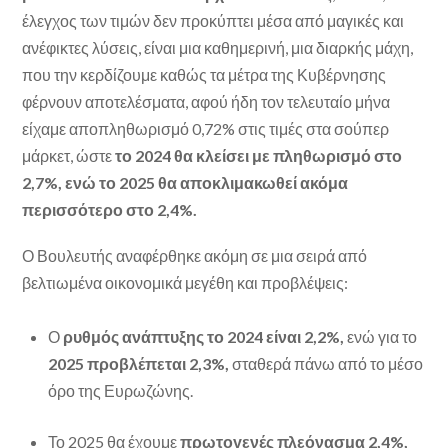
έλεγχος των τιμών δεν προκύπτει μέσα από μαγικές και
ανέφικτες λύσεις, είναι μια καθημερινή, μια διαρκής μάχη,
που την κερδίζουμε καθώς τα μέτρα της Κυβέρνησης
φέρνουν αποτελέσματα, αφού ήδη τον τελευταίο μήνα
είχαμε αποπληθωρισμό 0,72% στις τιμές στα σούπερ
μάρκετ, ώστε
το 2024 θα κλείσει με πληθωρισμό στο
2,7%, ενώ το 2025 θα αποκλιμακωθεί ακόμα
περισσότερο στο 2,4%.
Ο Βουλευτής αναφέρθηκε ακόμη σε μια σειρά από
βελτιωμένα οικονομικά μεγέθη και προβλέψεις:
Ο
ρυθμός ανάπτυξης το 2024 είναι 2,2%,
ενώ για το
2025 προβλέπεται 2,3%,
σταθερά πάνω από το μέσο
όρο της Ευρωζώνης.
Το 2025 θα έχουμε
πρωτογενές πλεόνασμα 2,4%,