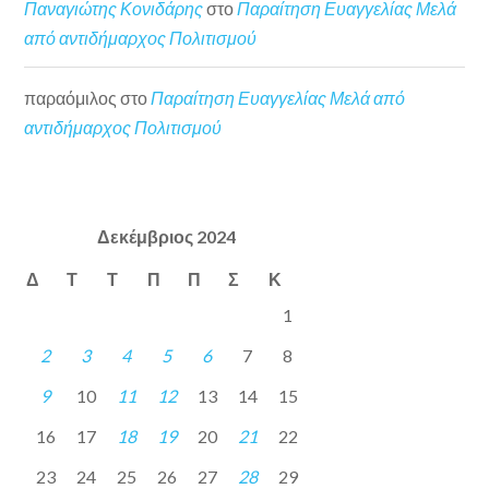
Παναγιώτης Κονιδάρης
στο
Παραίτηση Ευαγγελίας Μελά
από αντιδήμαρχος Πολιτισμού
παραόμιλος
στο
Παραίτηση Ευαγγελίας Μελά από
αντιδήμαρχος Πολιτισμού
Δεκέμβριος 2024
Δ
Τ
Τ
Π
Π
Σ
Κ
1
2
3
4
5
6
7
8
9
10
11
12
13
14
15
16
17
18
19
20
21
22
23
24
25
26
27
28
29