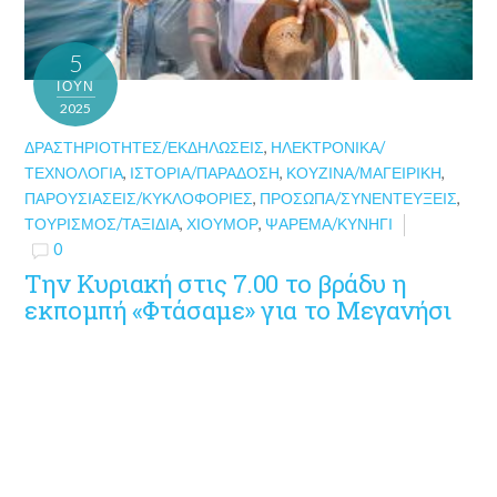
5
ΙΟΎΝ
2025
ΔΡΑΣΤΗΡΙΌΤΗΤΕΣ/ΕΚΔΗΛΏΣΕΙΣ
,
ΗΛΕΚΤΡΟΝΙΚΆ/
ΤΕΧΝΟΛΟΓΊΑ
,
ΙΣΤΟΡΊΑ/ΠΑΡΆΔΟΣΗ
,
ΚΟΥΖΊΝΑ/ΜΑΓΕΙΡΙΚΉ
,
ΠΑΡΟΥΣΙΆΣΕΙΣ/ΚΥΚΛΟΦΟΡΊΕΣ
,
ΠΡΌΣΩΠΑ/ΣΥΝΕΝΤΕΎΞΕΙΣ
,
ΤΟΥΡΙΣΜΌΣ/ΤΑΞΊΔΙΑ
,
ΧΙΟΎΜΟΡ
,
ΨΆΡΕΜΑ/ΚΥΝΉΓΙ
0
Την Κυριακή στις 7.00 το βράδυ η
εκπομπή «Φτάσαμε» για το Μεγανήσι