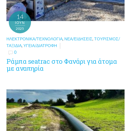
14
ΙΟΎΝ
2025
ΗΛΕΚΤΡΟΝΙΚΆ/ΤΕΧΝΟΛΟΓΊΑ
,
ΝΈΑ/ΕΙΔΉΣΕΙΣ
,
ΤΟΥΡΙΣΜΌΣ/
ΤΑΞΊΔΙΑ
,
ΥΓΕΊΑ/ΔΙΑΤΡΟΦΉ
0
Ράμπα seatrac στο Φανάρι για άτομα
με αναπηρία