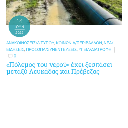
14
ΙΟΎΝ
2025
ΑΝΑΚΟΙΝΏΣΕΙΣ/Δ.ΤΎΠΟΥ
,
ΚΟΙΝΩΝΊΑ/ΠΕΡΙΒΆΛΛΟΝ
,
ΝΈΑ/
ΕΙΔΉΣΕΙΣ
,
ΠΡΌΣΩΠΑ/ΣΥΝΕΝΤΕΎΞΕΙΣ
,
ΥΓΕΊΑ/ΔΙΑΤΡΟΦΉ
0
«Πόλεμος του νερού» έχει ξεσπάσει
μεταξύ Λευκάδας και Πρέβεζας