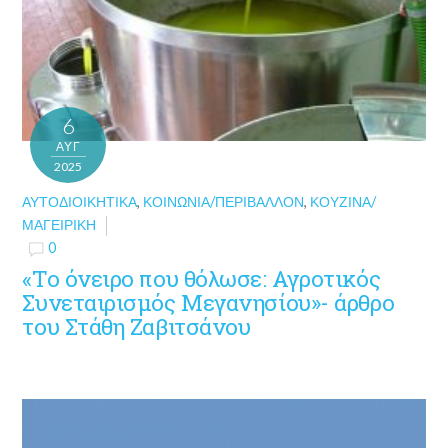
6
ΑΥΓ
2025
ΑΥΤΟΔΙΟΙΚΗΤΙΚΆ
,
ΚΟΙΝΩΝΊΑ/ΠΕΡΙΒΆΛΛΟΝ
,
ΚΟΥΖΊΝΑ/
ΜΑΓΕΙΡΙΚΉ
0
«Το όνειρο που θόλωσε: Αγροτικός
Συνεταιρισμός Μεγανησίου»- άρθρο
του Στάθη Ζαβιτσάνου