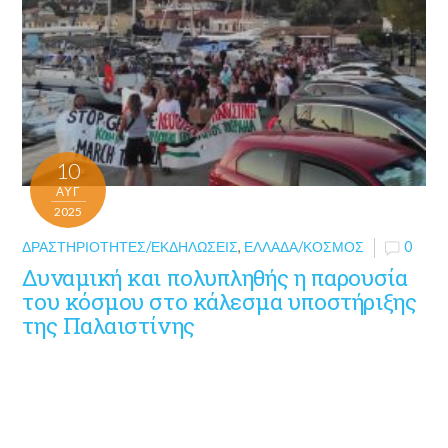
10
ΑΥΓ
2025
ΔΡΑΣΤΗΡΙΌΤΗΤΕΣ/ΕΚΔΗΛΏΣΕΙΣ
,
ΕΛΛΆΔΑ/ΚΌΣΜΟΣ
0
Δυναμική και πολυπληθής η παρουσία
του κόσμου στο κάλεσμα υποστήριξης
της Παλαιστίνης