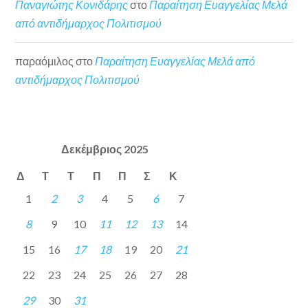
Παναγιώτης Κονιδάρης
στο
Παραίτηση Ευαγγελίας Μελά
από αντιδήμαρχος Πολιτισμού
παραόμιλος
στο
Παραίτηση Ευαγγελίας Μελά από
αντιδήμαρχος Πολιτισμού
Δεκέμβριος 2025
Δ
Τ
Τ
Π
Π
Σ
Κ
1
2
3
4
5
6
7
8
9
10
11
12
13
14
15
16
17
18
19
20
21
22
23
24
25
26
27
28
29
30
31