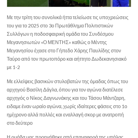
Με την τρίτη του συνολικά ήττα τελείωσε τις υποχρεώσεις
του για το 2025 στο 3ο Πρωτάθλημα Πολιτιστικών
Συλλόγων η ποδοσφαιρική ομάδα του Συνδέσμου
Μεγανησιωτών «Ο ΜΕΝΤΗΣ» καθώς ο Μέντης
Μεγανησίου έχασε στο Γήπεδο Χάρης Παυλίδης στον
Ταύρο από τον πρωτοπόρο και αήττητο Δωδεκανησιακό
με 1-2
Με ελλείψεις βασικών στυλοβατών της όμαδας όπως του
αρχηγού Βασίλη Δάγλα, όπου για τον αγώνα διατέλεσε
αρχηγός ο Νίκος Δαγνωνάκης και του Τάσου Μάντζαρη,
ειδαμε έναν ωραίο αγώνα, χωρίς ιδαίτερες φάσεις στο 1ο
ημίχρονο αλλά πολλές και εναλλαγή σκορ με ανατροπή
στο δεύτερο
Η ομάδα μας προηγήθηκε από επαναφορά της μπάλας