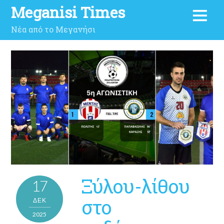
Meganisi Times
Νέα από το Μεγανήσι
Ξύλου-λίθου
17
στο
ΔΕΚ
2025