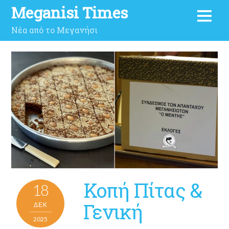
Meganisi Times
Νέα από το Μεγανήσι
Κοπή Πίτας &
18
Γενική
ΔΕΚ
2025