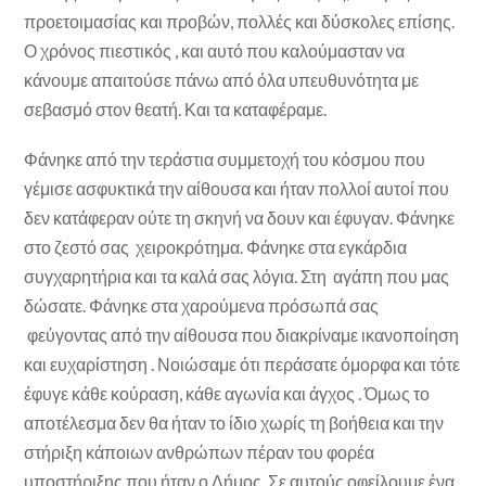
προετοιμασίας και προβών, πολλές και δύσκολες επίσης.
Ο χρόνος πιεστικός , και αυτό που καλούμασταν να
κάνουμε απαιτούσε πάνω από όλα υπευθυνότητα με
σεβασμό στον θεατή. Και τα καταφέραμε.
Φάνηκε από την τεράστια συμμετοχή του κόσμου που
γέμισε ασφυκτικά την αίθουσα και ήταν πολλοί αυτοί που
δεν κατάφεραν ούτε τη σκηνή να δουν και έφυγαν. Φάνηκε
στο ζεστό σας χειροκρότημα. Φάνηκε στα εγκάρδια
συγχαρητήρια και τα καλά σας λόγια. Στη αγάπη που μας
δώσατε. Φάνηκε στα χαρούμενα πρόσωπά σας
φεύγοντας από την αίθουσα που διακρίναμε ικανοποίηση
και ευχαρίστηση . Νοιώσαμε ότι περάσατε όμορφα και τότε
έφυγε κάθε κούραση, κάθε αγωνία και άγχος . Όμως το
αποτέλεσμα δεν θα ήταν το ίδιο χωρίς τη βοήθεια και την
στήριξη κάποιων ανθρώπων πέραν του φορέα
υποστήριξης που ήταν ο Δήμος. Σε αυτούς οφείλουμε ένα