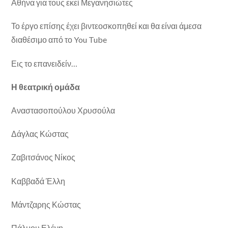
Αθήνα για τους εκεί Μεγανησιώτες
Το έργο επίσης έχει βιντεοσκοπηθεί και θα είναι άμεσα
διαθέσιμο από το You Tube
Εις το επανειδείν…
Η θεατρική ομάδα
Αναστασοπούλου Χρυσούλα
Δάγλας Κώστας
Ζαβιτσάνος Νίκος
Καββαδά Έλλη
Μάντζαρης Κώστας
Πάλμου Ελένη