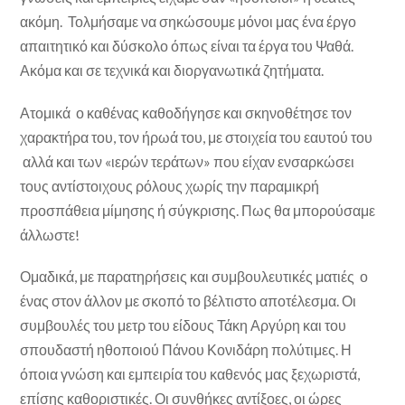
ακόμη. Τολμήσαμε να σηκώσουμε μόνοι μας ένα έργο
απαιτητικό και δύσκολο όπως είναι τα έργα του Ψαθά.
Ακόμα και σε τεχνικά και διοργανωτικά ζητήματα.
Ατομικά ο καθένας καθοδήγησε και σκηνοθέτησε τον
χαρακτήρα του, τον ήρωά του, με στοιχεία του εαυτού του
αλλά και των «ιερών τεράτων» που είχαν ενσαρκώσει
τους αντίστοιχους ρόλους χωρίς την παραμικρή
προσπάθεια μίμησης ή σύγκρισης. Πως θα μπορούσαμε
άλλωστε!
Ομαδικά, με παρατηρήσεις και συμβουλευτικές ματιές ο
ένας στον άλλον με σκοπό το βέλτιστο αποτέλεσμα. Οι
συμβουλές του μετρ του είδους Τάκη Αργύρη και του
σπουδαστή ηθοποιού Πάνου Κονιδάρη πολύτιμες. Η
όποια γνώση και εμπειρία του καθενός μας ξεχωριστά,
επίσης καθοριστικές. Οι συνθήκες αντίξοες, οι ώρες