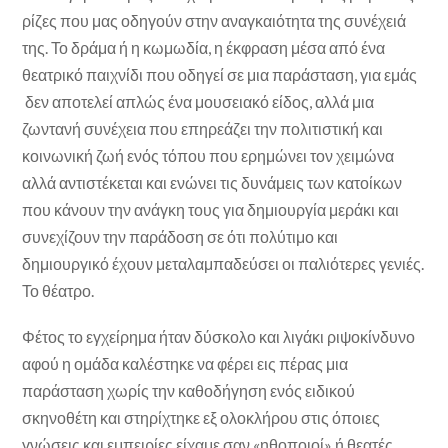
ρίζες που μας οδηγούν στην αναγκαιότητα της συνέχειά
της. Το δράμα ή η κωμωδία, η έκφραση μέσα από ένα
θεατρικό παιχνίδι που οδηγεί σε μια παράσταση, για εμάς
δεν αποτελεί απλώς ένα μουσειακό είδος, αλλά μια
ζωντανή συνέχεια που επηρεάζει την πολιτιστική και
κοινωνική ζωή ενός τόπου που ερημώνει τον χειμώνα
αλλά αντιστέκεται και ενώνει τις δυνάμεις των κατοίκων
που κάνουν την ανάγκη τους για δημιουργία μεράκι και
συνεχίζουν την παράδοση σε ότι πολύτιμο και
δημιουργικό έχουν μεταλαμπαδεύσει οι παλιότερες γενιές.
Το θέατρο.
Φέτος το εγχείρημα ήταν δύσκολο και λιγάκι ριψοκίνδυνο
αφού η ομάδα καλέστηκε να φέρει εις πέρας μια
παράσταση χωρίς την καθοδήγηση ενός ειδικού
σκηνοθέτη και στηρίχτηκε εξ ολοκλήρου στις όποιες
γνώσεις και εμπειρίες είχαμε σαν «ηθοποιοί» ή θεατές