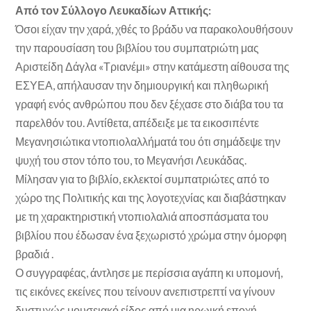
Από τον Σύλλογο Λευκαδίων Αττικής:
Όσοι είχαν την χαρά, χθές το βράδυ να παρακολουθήσουν
την παρουσίαση του βιβλίου του συμπατριώτη μας
Αριστείδη Δάγλα «Τριανέμι» στην κατάμεστη αίθουσα της
ΕΣΥΕΑ, απήλαυσαν την δημιουργική και πληθωρική
γραφή ενός ανθρώπου που δεν ξέχασε στο διάβα του τα
παρελθόν του. Αντίθετα, απέδειξε με τα εικοσιπέντε
Μεγανησιώτικα ντοπιολαλλήματά του ότι σημάδεψε την
ψυχή του στον τόπο του, το Μεγανήσι Λευκάδας.
Μίλησαν για το βιβλίο, εκλεκτοί συμπατριώτες από το
χώρο της Πολιτικής και της λογοτεχνίας και διαβάστηκαν
με τη χαρακτηριστική ντοπιολαλιά αποσπάσματα του
βιβλίου που έδωσαν ένα ξεχωριστό χρώμα στην όμορφη
βραδιά .
Ο συγγραφέας, άντλησε με περίσσια αγάπη κι υπομονή,
τις εικόνες εκείνες που τείνουν ανεπιστρεπτί να γίνουν
δυστυχώς μουσειακό είδος από μια ηρωική εποχή