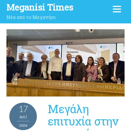
Meganisi Times
Νέα από το Μεγανήσι
Μεγάλη
17
επιτυχία στην
ΜΑΪ́
2026