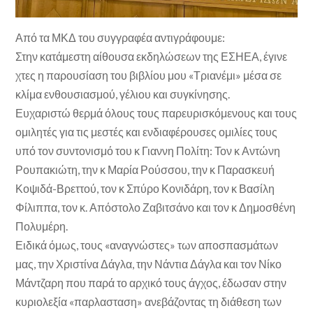
Από τα ΜΚΔ του συγγραφέα αντιγράφουμε:
Στην κατάμεστη αίθουσα εκδηλώσεων της ΕΣΗΕΑ, έγινε
χτες η παρουσίαση του βιβλίου μου «Τριανέμι» μέσα σε
κλίμα ενθουσιασμού, γέλιου και συγκίνησης.
Ευχαριστώ θερμά όλους τους παρευρισκόμενους και τους
ομιλητές για τις μεστές και ενδιαφέρουσες ομιλίες τους
υπό τον συντονισμό του κ Γιαννη Πολίτη: Τον κ Αντώνη
Ρουπακιώτη, την κ Μαρία Ρούσσου, την κ Παρασκευή
Κοψιδά-Βρεττού, τον κ Σπύρο Κονιδάρη, τον κ Βασίλη
Φίλιππα, τον κ. Απόστολο Ζαβιτσάνο και τον κ Δημοσθένη
Πολυμέρη.
Ειδικά όμως, τους «αναγνώστες» των αποσπασμάτων
μας, την Χριστίνα Δάγλα, την Νάντια Δάγλα και τον Νίκο
Μάντζαρη που παρά το αρχικό τους άγχος, έδωσαν στην
κυριολεξία «παρλασταση» ανεβάζοντας τη διάθεση των