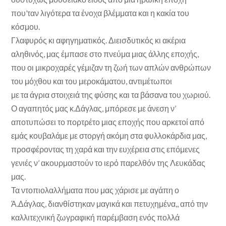
που’ταν λιγότερα τα ένοχα βλέμματα και η κακία του
κόσμου.
Γλαφυρός κι αφηγηματικός. Διεισδυτικός κι ακέρια
αληθινός, μας έμπασε στο πνεύμα μιας άλλης εποχής,
που οι μικροχαρές γέμιζαν τη ζωή των απλών ανθρώπων
του μόχθου και του μεροκάματου, αντιμέτωποι
με τα άγρια στοιχειά της φύσης και τα βάσανα του χωριού.
Ο αγαπητός μας κ.Δάγλας, μπόρεσε με άνεση ν’
αποτυπώσει το πορτρέτο μιας εποχής που αρκετοί από
εμάς κουβαλάμε με στοργή ακόμη στα φυλλοκάρδια μας,
προσφέροντας τη χαρά και την ευχέρεια στις επόμενες
γενιές ν’ ακουρμαστούν το ιερό παρελθόν της Λευκάδας
μας.
Τα ντοπιολαλλήματα που μας χάρισε με αγάπη ο
Ά.Δάγλας, διανθίστηκαν μαγικά και πετυχημένα,, από την
καλλιτεχνική ζωγραφική παρέμβαση ενός πολλά