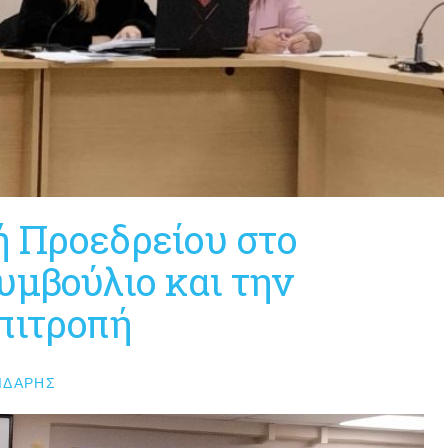
ή Προεδρείου στο
υμβούλιο και την
πιτροπή
ΙΔΆΡΗΣ