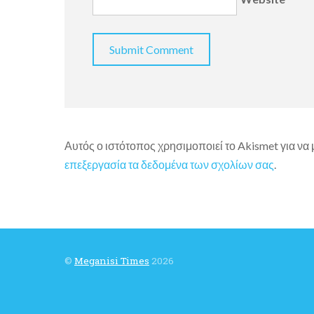
Αυτός ο ιστότοπος χρησιμοποιεί το Akismet για να
επεξεργασία τα δεδομένα των σχολίων σας
.
©
Meganisi Times
2026