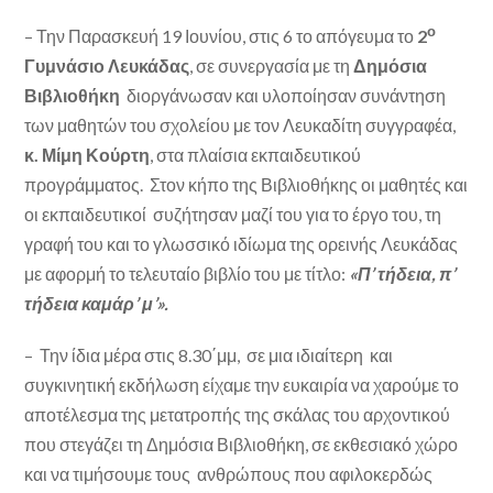
ο
– Την Παρασκευή 19 Ιουνίου, στις 6 το απόγευμα το
2
Γυμνάσιο Λευκάδας
, σε συνεργασία με τη
Δημόσια
Βιβλιοθήκη
διοργάνωσαν και υλοποίησαν συνάντηση
των μαθητών του σχολείου με τον Λευκαδίτη συγγραφέα,
κ. Μίμη Κούρτη
, στα πλαίσια εκπαιδευτικού
προγράμματος. Στον κήπο της Βιβλιοθήκης οι μαθητές και
οι εκπαιδευτικοί συζήτησαν μαζί του για το έργο του, τη
γραφή του και το γλωσσικό ιδίωμα της ορεινής Λευκάδας
με αφορμή το τελευταίο βιβλίο του με τίτλο:
«Π’ τήδεια, π’
τήδεια καμάρ’ μ’».
– Την ίδια μέρα στις 8.30΄μμ, σε μια ιδιαίτερη και
συγκινητική εκδήλωση είχαμε την ευκαιρία να χαρούμε το
αποτέλεσμα της μετατροπής της σκάλας του αρχοντικού
που στεγάζει τη Δημόσια Βιβλιοθήκη, σε εκθεσιακό χώρο
και να τιμήσουμε τους ανθρώπους που αφιλοκερδώς