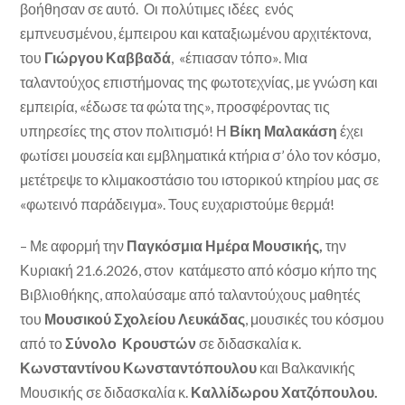
βοήθησαν σε αυτό.
Οι πολύτιμες ιδέες ενός
εμπνευσμένου, έμπειρου και καταξιωμένου αρχιτέκτονα,
του
Γιώργου Καββαδά
, «έπιασαν τόπο». Μια
ταλαντούχος επιστήμονας της φωτοτεχνίας, με γνώση και
εμπειρία, «έδωσε τα φώτα της», προσφέροντας τις
υπηρεσίες της στον πολιτισμό! Η
Βίκη Μαλακάση
έχει
φωτίσει μουσεία και εμβληματικά κτήρια σ’ όλο τον κόσμο,
μετέτρεψε το κλιμακοστάσιο του ιστορικού κτηρίου μας σε
«φωτεινό παράδειγμα». Τους ευχαριστούμε θερμά!
– Με αφορμή την
Παγκόσμια Ημέρα Μουσικής,
την
Κυριακή 21.6.2026, στον κατάμεστο από κόσμο κήπο της
Βιβλιοθήκης, απολαύσαμε από ταλαντούχους μαθητές
του
Μουσικού Σχολείου Λευκάδας
, μουσικές του κόσμου
από το
Σύνολο Κρουστών
σε διδασκαλία κ.
Κωνσταντίνου Κωνσταντόπουλου
και Βαλκανικής
Μουσικής σε διδασκαλία κ.
Καλλίδωρου Χατζόπουλου.