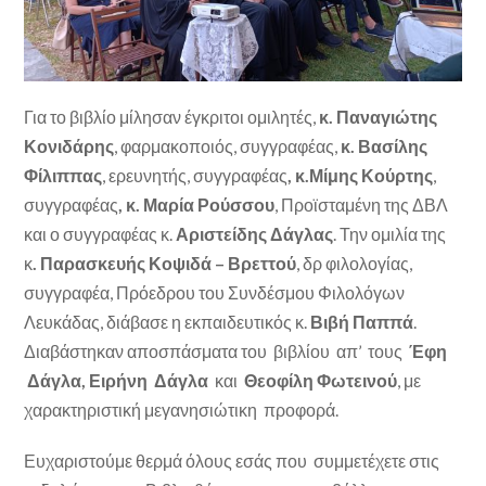
Για το βιβλίο μίλησαν έγκριτοι ομιλητές,
κ. Παναγιώτης
Κονιδάρης
, φαρμακοποιός, συγγραφέας,
κ. Βασίλης
Φίλιππας
, ερευνητής, συγγραφέας
, κ.Μίμης Κούρτης
,
συγγραφέας
, κ. Μαρία Ρούσσου
, Προϊσταμένη της ΔΒΛ
και ο συγγραφέας κ.
Αριστείδης Δάγλας
. Την ομιλία της
κ
. Παρασκευής Κοψιδά – Βρεττού
, δρ φιλολογίας,
συγγραφέα, Πρόεδρου του Συνδέσμου Φιλολόγων
Λευκάδας, διάβασε η εκπαιδευτικός κ.
Βιβή Παππά
.
Διαβάστηκαν αποσπάσματα του βιβλίου απ’ τους
Έφη
Δάγλα, Ειρήνη Δάγλα
και
Θεοφίλη Φωτεινού
, με
χαρακτηριστική μεγανησιώτικη προφορά.
Ευχαριστούμε θερμά όλους εσάς που συμμετέχετε στις