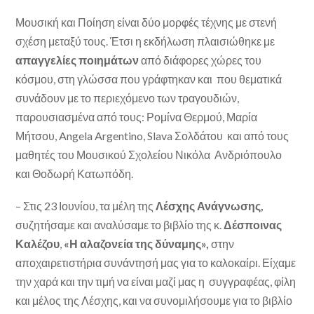
Μουσική και Ποίηση είναι δύο μορφές τέχνης με στενή
σχέση μεταξύ τους. Έτσι η εκδήλωση πλαισιώθηκε με
απαγγελίες ποιημάτων
από διάφορες χώρες του
κόσμου, στη γλώσσα που γράφτηκαν και που θεματικά
συνάδουν με το περιεχόμενο των τραγουδιών,
παρουσιασμένα από τους: Ρομίνα Θερμού, Μαρία
Μήτσου, Angela Argentino, Slava Σολδάτου και από τους
μαθητές του Μουσικού Σχολείου Νικόλα Ανδριόπουλο
και Θοδωρή Κατωπόδη.
– Στις 23 Ιουνίου, τα μέλη της
Λέσχης Ανάγνωσης,
συζητήσαμε και αναλύσαμε το βιβλίο της κ.
Δέσποινας
Καλέζου
,
«Η αλαζονεία της δύναμης»,
στην
αποχαιρετιστήρια συνάντησή μας για το καλοκαίρι. Είχαμε
την χαρά και την τιμή να είναι μαζί μας η συγγραφέας, φίλη
και μέλος της Λέσχης, και να συνομιλήσουμε για το βιβλίο