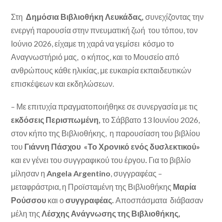
Στη
Δημόσια Βιβλιοθήκη Λευκάδας,
συνεχίζοντας την
ενεργή παρουσία στην πνευματική ζωή του τόπου, τον
Ιούνιο 2026, είχαμε τη χαρά να γεμίσει κόσμο το
Αναγνωστήριό μας, ο κήπος, και το Μουσείο από
ανθρώπους κάθε ηλικίας, με ευκαιρία εκπαιδευτικών
επισκέψεων και εκδηλώσεων.
– Με επιτυχία πραγματοποιήθηκε σε συνεργασία με τις
εκδόσεις Περισπωμένη,
το Σάββατο 13 Ιουνίου 2026,
στον κήπο της Βιβλιοθήκης, η παρουσίαση του βιβλίου
του
Γιάννη Πάσχου «Το Χρονικό ενός δυσλεκτικού»
και εν γένει του συγγραφικού του έργου
.
Για το βιβλίο
μίλησαν η
Angela Argentino
, συγγραφέας –
μεταφράστρια, η Προϊσταμένη της Βιβλιοθήκης
Μαρία
Ρούσσου
και ο
συγγραφέας.
Αποσπάσματα διάβασαν
μέλη της
Λέσχης Ανάγνωσης της Βιβλιοθήκης,