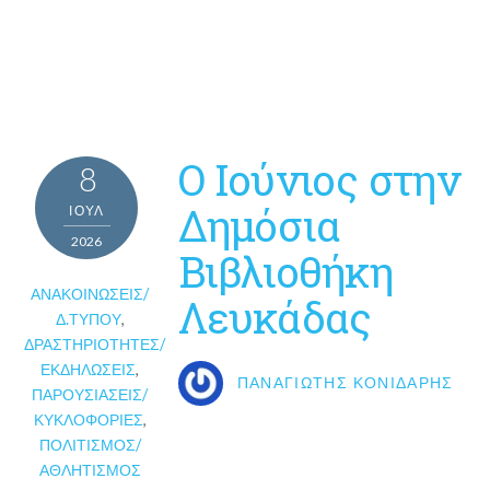
O Ιούνιος στην
8
Δημόσια
ΙΟΎΛ
2026
Βιβλιοθήκη
ΑΝΑΚΟΙΝΏΣΕΙΣ/
Λευκάδας
Δ.ΤΎΠΟΥ
,
ΔΡΑΣΤΗΡΙΌΤΗΤΕΣ/
ΕΚΔΗΛΏΣΕΙΣ
,
ΠΑΝΑΓΙΏΤΗΣ ΚΟΝΙΔΆΡΗΣ
ΠΑΡΟΥΣΙΆΣΕΙΣ/
ΚΥΚΛΟΦΟΡΊΕΣ
,
ΠΟΛΙΤΙΣΜΌΣ/
ΑΘΛΗΤΙΣΜΌΣ