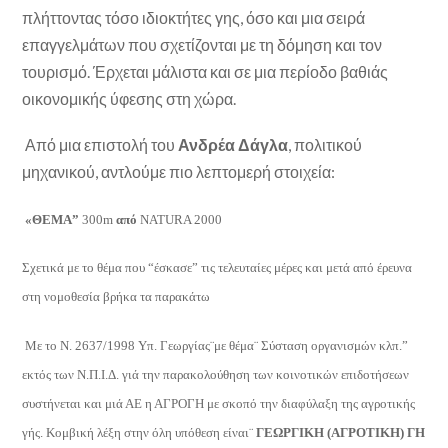
πλήττοντας τόσο ιδιοκτήτες γης, όσο και μια σειρά
επαγγελμάτων που σχετίζονται με τη δόμηση και τον
τουρισμό. Έρχεται μάλιστα και σε μια περίοδο βαθιάς
οικονομικής ύφεσης στη χώρα.
Από μια επιστολή του
Ανδρέα Δάγλα
, πολιτικού
μηχανικού, αντλούμε πιο λεπτομερή στοιχεία:
«ΘΕΜΑ”
300m
από
NATURA 2000
Σχετικά με το θέμα που “έσκασε” τις τελευταίες μέρες και μετά από έρευνα
στη νομοθεσία βρήκα τα παρακάτω
Με το Ν. 2637/1998 Υπ. Γεωργίας¨με θέμα¨ Σύσταση οργανισμών κλπ.”
εκτός των Ν.Π.Ι.Δ. γιά την παρακολούθηση των κοινοτικών επιδοτήσεων
συστήνεται και μιά ΑΕ η ΑΓΡΟΓΗ με σκοπό την διαφύλαξη της αγροτικής
γής.
Κομβική λέξη στην όλη υπόθεση είναι¨
ΓΕΩΡΓΙΚΗ (ΑΓΡΟΤΙΚΗ) ΓΗ