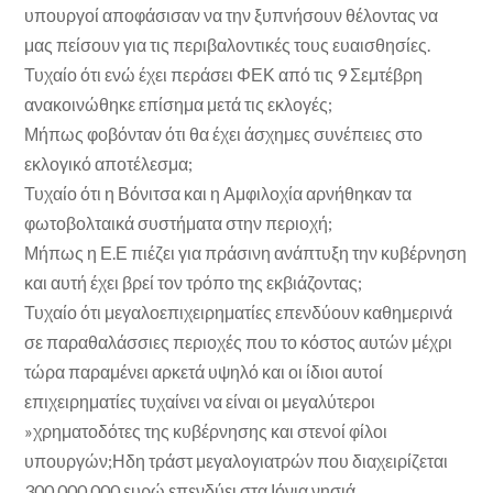
υπουργοί αποφάσισαν να την ξυπνήσουν θέλοντας να
μας πείσουν για τις περιβαλοντικές τους ευαισθησίες.
Τυχαίο ότι ενώ έχει περάσει ΦΕΚ από τις 9 Σεμτέβρη
ανακοινώθηκε επίσημα μετά τις εκλογές;
Μήπως φοβόνταν ότι θα έχει άσχημες συνέπειες στο
εκλογικό αποτέλεσμα;
Τυχαίο ότι η Βόνιτσα και η Αμφιλοχία αρνήθηκαν τα
φωτοβολταικά συστήματα στην περιοχή;
Μήπως η Ε.Ε πιέζει για πράσινη ανάπτυξη την κυβέρνηση
και αυτή έχει βρεί τον τρόπο της εκβιάζοντας;
Τυχαίο ότι μεγαλοεπιχειρηματίες επενδύουν καθημερινά
σε παραθαλάσσιες περιοχές που το κόστος αυτών μέχρι
τώρα παραμένει αρκετά υψηλό και οι ίδιοι αυτοί
επιχειρηματίες τυχαίνει να είναι οι μεγαλύτεροι
»χρηματοδότες της κυβέρνησης και στενοί φίλοι
υπουργών;Ηδη τράστ μεγαλογιατρών που διαχειρίζεται
300.000.000.ευρώ επενδύει στα Ιόνια νησιά.