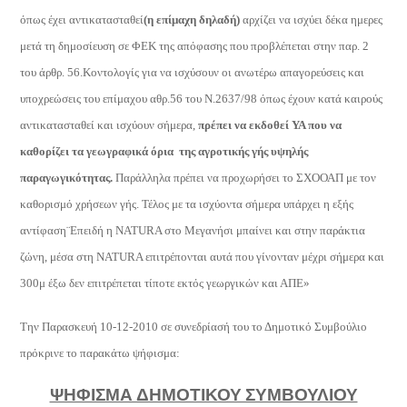
όπως έχει αντικατασταθεί
(η επίμαχη δηλαδή)
αρχίζει να ισχύει δέκα ημερες
μετά τη δημοσίευση σε ΦΕΚ της απόφασης που προβλέπεται στην παρ. 2
του άρθρ. 56.Κοντολογίς για να ισχύσουν οι ανωτέρω απαγορεύσεις και
υποχρεώσεις του επίμαχου αθρ.56 του Ν.2637/98 όπως έχουν κατά καιρούς
αντικατασταθεί και ισχύουν σήμερα,
πρέπει να εκδοθεί ΥΑ που να
καθορίζει τα γεωγραφικά όρια
της αγροτικής γής υψηλής
παραγωγικότητας.
Παράλληλα πρέπει να προχωρήσει το ΣΧΟΟΑΠ με τον
καθορισμό χρήσεων γής.
Τέλος με τα ισχύοντα σήμερα υπάρχει η εξής
αντίφαση¨Επειδή η Ν
ATURA
στο Μεγανήσι μπαίνει και στην παράκτια
ζώνη, μέσα στη
NATURA
επιτρέπονται αυτά που γίνονταν μέχρι σήμερα και
300μ έξω δεν επιτρέπεται τίποτε εκτός γεωργικών και ΑΠΕ»
Την Παρασκευή 10-12-2010 σε συνεδρίασή του το Δημοτικό Συμβούλιο
πρόκρινε το παρακάτω ψήφισμα:
ΨΗΦΙΣΜΑ ΔΗΜΟΤΙΚΟΥ ΣΥΜΒΟΥΛΙΟΥ