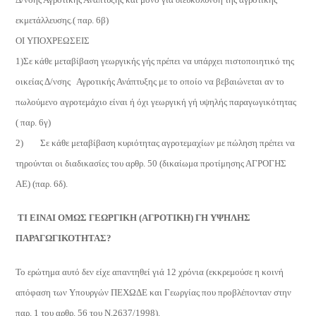
εκμετάλλευσης.( παρ. 6β)
ΟΙ ΥΠΟΧΡΕΩΣΕΙΣ
1)Σε κάθε μεταβίβαση γεωργικής γής πρέπει να υπάρχει πιστοποιητικό της
οικείας Δ/νσης
Αγροτικής Ανάπτυξης με το οποίο να βεβαιώνεται αν το
πωλούμενο αγροτεμάχιο είναι ή όχι γεωργική γή υψηλής παραγωγικότητας
( παρ. 6γ)
2)
Σε κάθε μεταβίβαση κυριότητας αγροτεμαχίων με πώληση πρέπει να
τηρούνται οι διαδικασίες του αρθρ. 50 (δικαίωμα προτίμησης ΑΓΡΟΓΗΣ
ΑΕ) (παρ. 6δ).
ΤΙ ΕΙΝΑΙ ΟΜΩΣ ΓΕΩΡΓΙΚΗ (ΑΓΡΟΤΙΚΗ) ΓΗ ΥΨΗΛΗΣ
ΠΑΡΑΓΩΓΙΚΟΤΗΤΑΣ?
Το ερώτημα αυτό δεν είχε απαντηθεί γιά 12 χρόνια (εκκρεμούσε η κοινή
απόφαση των Υπουργών ΠΕΧΩΔΕ και Γεωργίας που προβλέπονταν στην
παρ. 1 του αρθρ. 56 του Ν.2637/1998).