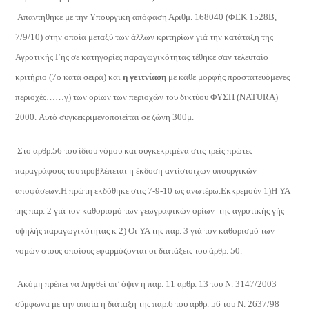
Απαντήθηκε με την Υπουργική απόφαση Αριθμ. 168040 (ΦΕΚ 1528Β,
7/9/10) στην οποία μεταξύ των άλλων κριτηρίων γιά την κατάταξη της
Αγροτικής Γής σε κατηγορίες παραγωγικότητας τέθηκε σαν τελευταίο
κριτήριο (7ο κατά σειρά) και
η γειτνίαση
με κάθε μορφής προστατευόμενες
περιοχές……γ) των ορίων των περιοχών του δικτύου ΦΥΣΗ (
NATURA)
2000.
A
υτό συγκεκριμενοποιείται σε ζώνη 300μ.
Στο αρθρ.56 του ίδιου νόμου και συγκεκριμένα στις τρείς πρώτες
παραγράφους του προβλέπεται η έκδοση αντίστοιχων υπουργικών
αποφάσεων.Η πρώτη εκδόθηκε στις 7-9-10 ως ανωτέρω.Εκκρεμούν 1)Η ΥΑ
της παρ. 2 γιά τον καθορισμό των γεωγραφικών ορίων
της αγροτικής γής
υψηλής παραγωγικότητας κ 2) Οι ΥΑ της παρ. 3 γιά τον καθορισμό των
νομών στους οποίους εφαρμόζονται οι διατάξεις του άρθρ. 50.
Ακόμη πρέπει να ληφθεί υπ’ όψιν η παρ. 11 αρθρ. 13 του Ν. 3147/2003
σύμφωνα με την οποία η διάταξη της παρ.6 του αρθρ. 56 του Ν. 2637/98