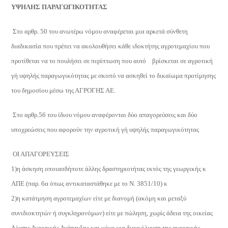
ΥΨΗΛΗΣ ΠΑΡΑΓΩΓΙΚΟΤΗΤΑΣ
Στο αρθρ. 50 του ανωτέρω νόμου αναφέρεται μια αρκετά σύνθετη
διαδικασία που πρέπει να ακολουθήσει κάθε ιδοκτήτης αγροτεμαχίου που
προτίθεται να το πουλήσει σε περίπτωση που αυτό
βρίσκεται σε αγροτική
γή υψηλής παραγωγικότητας με σκοπό να ασκηθεί το δικαίωμα προτίμησης
του δημοσίου μέσω της ΑΓΡΟΓΗΣ ΑΕ.
Στο αρθρ.56 του ίδιου νόμου αναφέρονται δύο απαγορεύσεις και δύο
υποχρεώσεις που αφορούν την αγροτική γή υψηλής παραγωγικότητας
ΟΙ ΑΠΑΓΟΡΕΥΣΕΙΣ
1)η άσκηση οποιασδήποτε άλλης δραστηριοτήτας εκτός της γεωργικής κ
ΑΠΕ (παρ. 6α όπως αντικαταστάθηκε με το Ν. 3851/10) κ
2)η κατάτμηση αγροτεμαχίων είτε με διανομή (ακόμη και μεταξύ
συνιδιοκτητών ή συγκληρονόμων) είτε με πώληση, χωρίς άδεια της οικείας
Δ/νσης Αγροτικής Ανάπτυξης και μόνο για διευκόλυνση της αγροτικής