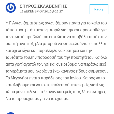
ΣΠΎΡΟΣ ΣΚΛΑΒΕΝΊΤΗΣ
Reply
13 ΔΕΚΕΜΒΡΊΟΥ 2010 @ 23:27
Υ.Γ.Αγωνίζομαι όπως αγωνιζόμουν πάντα για το καλό του
τόπου μου με ότι μέσον μπορώ για την και προσπαθώ για
την σωστή προβολή του έτσι ώστε να συμβάλει αυτή στην
σωστή ανάπτυξη.Να μπορού να επωφελούνται οι πολλοί
και όχι οι λίγοι και παράλληλα να κρατήσει και την
ταυτότητά του,την παραδοσή του την ποιότητά του.Καιόλα
αυτά γιατί αγαπώ το νησί και ονειρεύομαι να περάσω εκεί
τα γεράματά μου, χωρίς να έχω κανενός είδους συμφέρον .
Το Μεγανήσι είναι ο παράδεισος του Ιονίου .Καιρός να το
καταλάβουμε και να το εκμεταλευτούμε και εμείς,γιατί ως
τώρα μόνο οι ξένοι το έκαναν και εμείς τους λέμε σωτήρες.
Να το προσέχουμε για να το έχουμε.