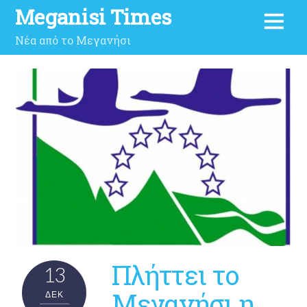
Meganisi Times
Νέα από το Μεγανήσι
Πλήττει το
13
Μεγανήσι η
ΔΕΚ