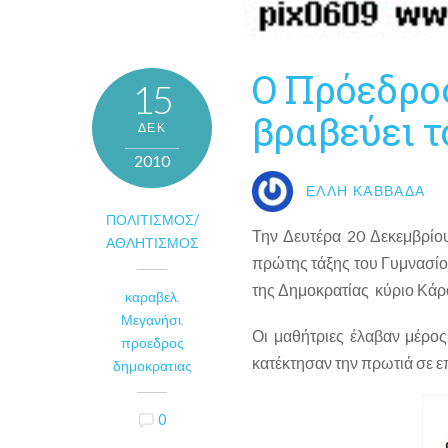
O Πρόεδρο
15
βραβεύει τ
ΔΕΚ
2010
ΈΛΛΗ ΚΑΒΒΑΔΆ
ΠΟΛΙΤΙΣΜΌΣ/
Την Δευτέρα 20 Δεκεμβρίου
ΑΘΛΗΤΙΣΜΌΣ
πρώτης τάξης του Γυμνασίο
της Δημοκρατίας κύριο Κάρ
καραβελ
,
Μεγανήσι
,
Οι μαθήτριες έλαβαν μέρος
προεδρος
κατέκτησαν την πρωτιά σε ε
δημοκρατιας
0