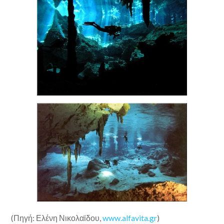
(Πηγή: Ελένη Νικολαϊδου,
www.alfavita.gr
)