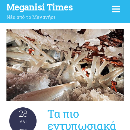
Meganisi Times
Νέα από το Μεγανήσι
Τα πιο
28
εντυπωσιακά
ΜΑΪ́
2011