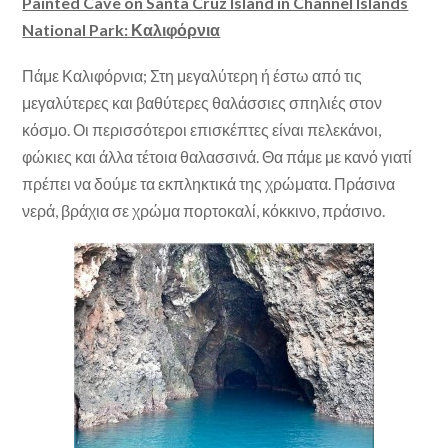
Painted Cave on Santa Cruz Island in Channel Islands
National Park: Καλιφόρνια
Πάμε Καλιφόρνια; Στη μεγαλύτερη ή έστω από τις
μεγαλύτερες και βαθύτερες θαλάσσιες σπηλιές στον
κόσμο. Οι περισσότεροι επισκέπτες είναι πελεκάνοι,
φώκιες και άλλα τέτοια θαλασσινά. Θα πάμε με κανό γιατί
πρέπει να δούμε τα εκπληκτικά της χρώματα. Πράσινα
νερά, βράχια σε χρώμα πορτοκαλί, κόκκινο, πράσινο.