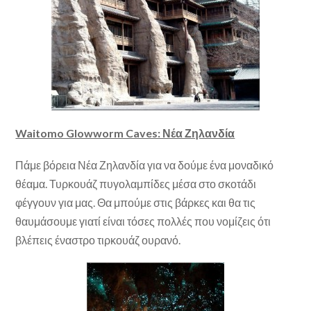
Waitomo Glowworm Caves: Νέα Ζηλανδία
Πάμε βόρεια Νέα Ζηλανδία για να δούμε ένα μοναδικό
θέαμα. Τυρκουάζ πυγολαμπίδες μέσα στο σκοτάδι
φέγγουν για μας. Θα μπούμε στις βάρκες και θα τις
θαυμάσουμε γιατί είναι τόσες πολλές που νομίζεις ότι
βλέπεις έναστρο τιρκουάζ ουρανό.