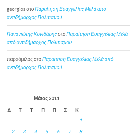
georgios
στο
Παραίτηση Ευαγγελίας Μελά από
αντιδήμαρχος Πολιτισμού
Παναγιώτης Κονιδάρης
στο
Παραίτηση Ευαγγελίας Μελά
από αντιδήμαρχος Πολιτισμού
παραόμιλος
στο
Παραίτηση Ευαγγελίας Μελά από
αντιδήμαρχος Πολιτισμού
Μάιος 2011
Δ
Τ
Τ
Π
Π
Σ
Κ
1
2
3
4
5
6
7
8