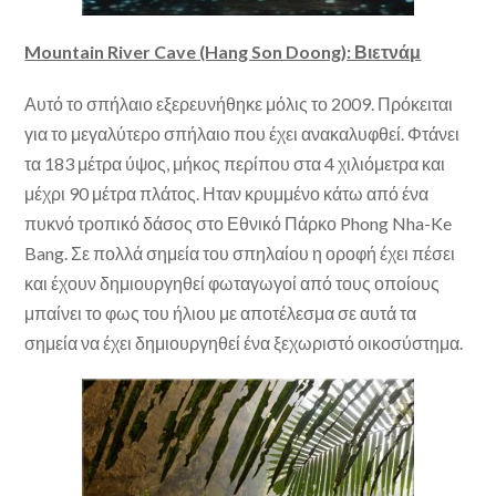
Mountain River Cave (Hang Son Doong): Βιετνάμ
Αυτό το σπήλαιο εξερευνήθηκε μόλις το 2009. Πρόκειται
για το μεγαλύτερο σπήλαιο που έχει ανακαλυφθεί. Φτάνει
τα 183 μέτρα ύψος, μήκος περίπου στα 4 χιλιόμετρα και
μέχρι 90 μέτρα πλάτος. Ηταν κρυμμένο κάτω από ένα
πυκνό τροπικό δάσος στο Εθνικό Πάρκο Phong Nha-Ke
Bang. Σε πολλά σημεία του σπηλαίου η οροφή έχει πέσει
και έχουν δημιουργηθεί φωταγωγοί από τους οποίους
μπαίνει το φως του ήλιου με αποτέλεσμα σε αυτά τα
σημεία να έχει δημιουργηθεί ένα ξεχωριστό οικοσύστημα.