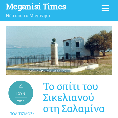
Meganisi Times
Νέα από το Μεγανήσι
Το σπίτι του
4
Σικελιανού
ΙΟΎΝ
2011
στη Σαλαμίνα
ΠΟΛΙΤΙΣΜΌΣ/