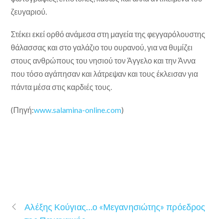
ζευγαριού.
Στέκει εκεί ορθό ανάμεσα στη μαγεία της φεγγαρόλουστης
θάλασσας και στο γαλάζιο του ουρανού, για να θυμίζει
στους ανθρώπους του νησιού τον Άγγελο και την Άννα
που τόσο αγάπησαν και λάτρεψαν και τους έκλεισαν για
πάντα μέσα στις καρδιές τους.
(Πηγή:
www.salamina-online.com
)
Αλέξης Κούγιας…ο «Μεγανησιώτης» πρόεδρος