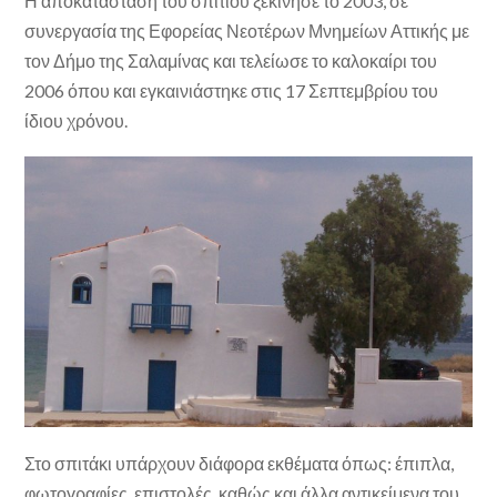
Η αποκατάσταση του σπιτιού ξεκίνησε το 2003, σε
συνεργασία της Εφορείας Νεοτέρων Μνημείων Αττικής με
τον Δήμο της Σαλαμίνας και τελείωσε το καλοκαίρι του
2006 όπου και εγκαινιάστηκε στις 17 Σεπτεμβρίου του
ίδιου χρόνου.
Στο σπιτάκι υπάρχουν διάφορα εκθέματα όπως: έπιπλα,
φωτογραφίες, επιστολές, καθώς και άλλα αντικείμενα του