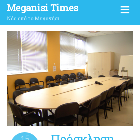
Meganisi Times
Νέα από το Μεγανήσι
Πρόσκληση
15