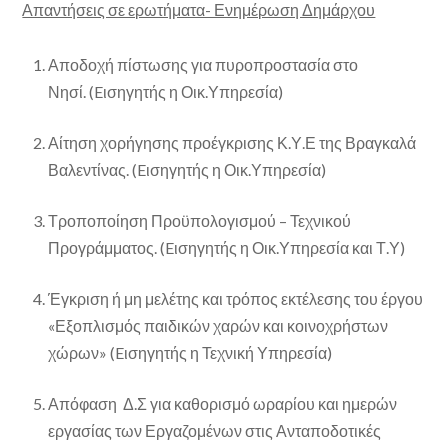
Απαντήσεις σε ερωτήματα- Ενημέρωση Δημάρχου
Αποδοχή πίστωσης για πυροπροστασία στο
Νησί. (Eισηγητής η Οικ.Υπηρεσία)
Αίτηση χορήγησης προέγκρισης Κ.Υ.Ε της Βραγκαλά
Βαλεντίνας. (Eισηγητής η Οικ.Υπηρεσία)
Τροποποίηση Προϋπολογισμού – Τεχνικού
Προγράμματος. (Eισηγητής η Οικ.Υπηρεσία και Τ.Υ)
Έγκριση ή μη μελέτης και τρόπος εκτέλεσης του έργου
«Εξοπλισμός παιδικών χαρών και κοινοχρήστων
χώρων» (Eισηγητής η Τεχνική Υπηρεσία)
Απόφαση Δ.Σ για καθορισμό ωραρίου και ημερών
εργασίας των Εργαζομένων στις Ανταποδοτικές