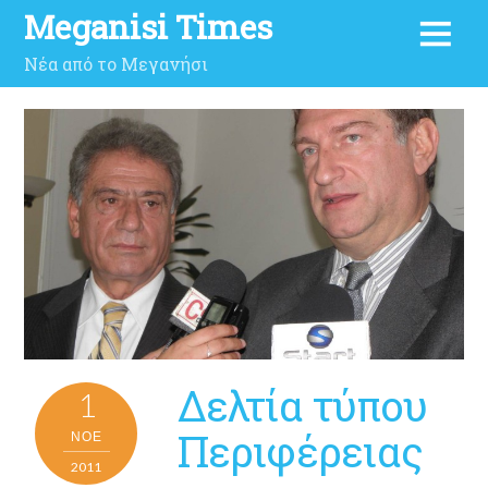
Meganisi Times
Νέα από το Μεγανήσι
Δελτία τύπου
1
Περιφέρειας
ΝΟΈ
2011