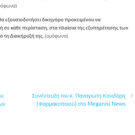
ομόφωνα)
θα εξουσιοδοτήσει δικηγόρο προκειμένου να
 σε κάθε περίσταση, στα πλαίσια της εξυπηρέτησης των
ό τη Διακήρυξή της.
(ομόφωνα)
ου
Συνέντευξη του κ. Παναγιώτη Κονιδάρη
των
(Φαρμακοποιού) στο Meganisi News