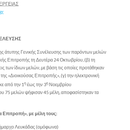
ΕΡΓΕΙΑΣ
gr
ΝΕΛΕΥΣΗΣ
 της άτυπης Γενικής Συνέλευσης των παρόντων μελών
κής Επιτροπής τη Δευτέρα 24 Οκτωβρίου, (β) τη
ις των ίδιων μελών, με βάση τις οποίες προτάθηκαν
 της «Διοικούσας Επιτροπής», (γ) την ηλεκτρονική
η
η
ε από την 1
έως την 3
Νοεμβρίου
λου 75 μελών ψήφισαν 45 μέλη, αποφασίστηκαν τα
α Επιτροπή», με μέλη τους:
Δήμαρχο Λευκάδας (ομόφωνα)