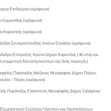
ήμαρχο Επιδαύρου (ομόφωνα)
χο Ερμιονίδας (ομόφωνα)
χο Καρυστίας (ομόφωνα)
Πρόεδρο Συνομοσπονδίας Αλιέων Ελλάδος (ομόφωνα)
πρόεδρο Επιτροπής Αγώνα Δήμου Καρυστίας (38 υπέρ και
 τη συμμετοχή δύο εκπροσώπων της ίδιας περιοχής)
κεφαλής Παράταξης Μείζονος Μειοψηφίας Δήμου Πόρου,
ουλία – Πόρος (ομόφωνα)
φαλής Παράταξης Ελάσσονος Μειοψηφίας Δήμου Σαλαμίνας
 Εξωραϊστικού Συλλόγου Οικιστών και Οικοπεδούχων