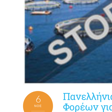
Πανελλήνια
6
Φορέων για
ΝΟΈ