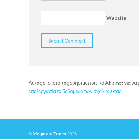
Website
Αυτός ο ιστότοπος χρησιμοποιεί το Akismet για να
επεξεργασία τα δεδομένα των σχολίων σας
.
©
Meganisi Times
2026