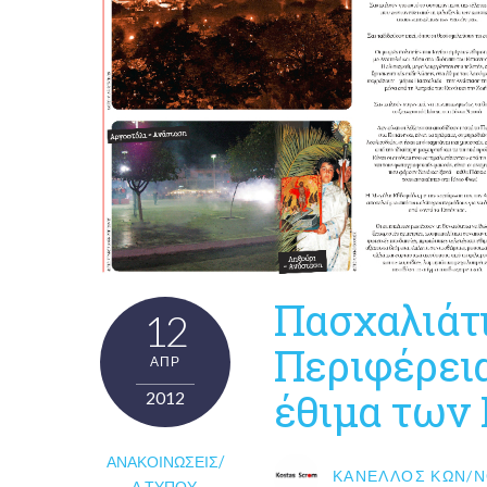
Πασχαλιάτι
12
Περιφέρει
ΑΠΡ
έθιμα των
2012
ΑΝΑΚΟΙΝΏΣΕΙΣ/
ΚΑΝΈΛΛΟΣ ΚΩΝ/Ν
Δ.ΤΎΠΟΥ
,