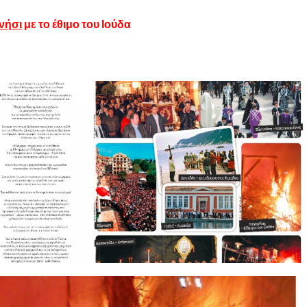
νήσι
με το έθιμο του Ιούδα