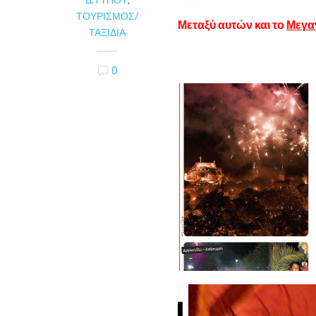
ΤΟΥΡΙΣΜΌΣ/
Μεταξύ αυτών και το
Μεγα
ΤΑΞΊΔΙΑ
0