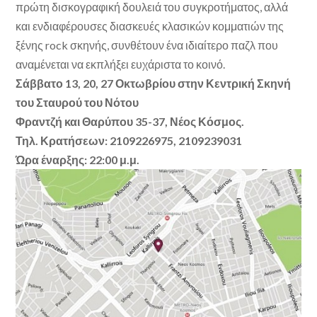
πρώτη δισκογραφική δουλειά του συγκροτήματος, αλλά
και ενδιαφέρουσες διασκευές κλασικών κομματιών της
ξένης rock σκηνής, συνθέτουν ένα ιδιαίτερο παζλ που
αναμένεται να εκπλήξει ευχάριστα το κοινό.
Σάββατο 13, 20, 27 Οκτωβρίου στην Κεντρική Σκηνή
του Σταυρού του Νότου
Φραντζή και Θαρύπου 35-37, Νέος Κόσμος.
Τηλ. Κρατήσεων: 2109226975, 2109239031
Ώρα έναρξης: 22:00 μ.μ.