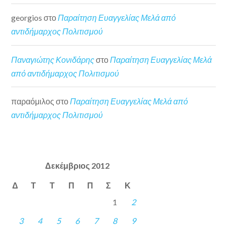
georgios
στο
Παραίτηση Ευαγγελίας Μελά από
αντιδήμαρχος Πολιτισμού
Παναγιώτης Κονιδάρης
στο
Παραίτηση Ευαγγελίας Μελά
από αντιδήμαρχος Πολιτισμού
παραόμιλος
στο
Παραίτηση Ευαγγελίας Μελά από
αντιδήμαρχος Πολιτισμού
Δεκέμβριος 2012
Δ
Τ
Τ
Π
Π
Σ
Κ
1
2
3
4
5
6
7
8
9