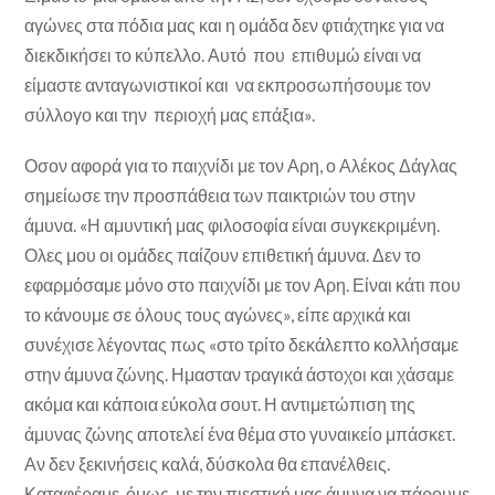
αγώνες στα πόδια μας και η ομάδα δεν φτιάχτηκε για να
διεκδικήσει το κύπελλο. Αυτό που επιθυμώ είναι να
είμαστε ανταγωνιστικοί και να εκπροσωπήσουμε τον
σύλλογο και την περιοχή μας επάξια».
Οσον αφορά για το παιχνίδι με τον Αρη, ο Αλέκος Δάγλας
σημείωσε την προσπάθεια των παικτριών του στην
άμυνα. «Η αμυντική μας φιλοσοφία είναι συγκεκριμένη.
Ολες μου οι ομάδες παίζουν επιθετική άμυνα. Δεν το
εφαρμόσαμε μόνο στο παιχνίδι με τον Αρη. Είναι κάτι που
το κάνουμε σε όλους τους αγώνες», είπε αρχικά και
συνέχισε λέγοντας πως «στο τρίτο δεκάλεπτο κολλήσαμε
στην άμυνα ζώνης. Ημασταν τραγικά άστοχοι και χάσαμε
ακόμα και κάποια εύκολα σουτ. Η αντιμετώπιση της
άμυνας ζώνης αποτελεί ένα θέμα στο γυναικείο μπάσκετ.
Αν δεν ξεκινήσεις καλά, δύσκολα θα επανέλθεις.
Καταφέραμε, όμως, με την πιεστική μας άμυνα να πάρουμε