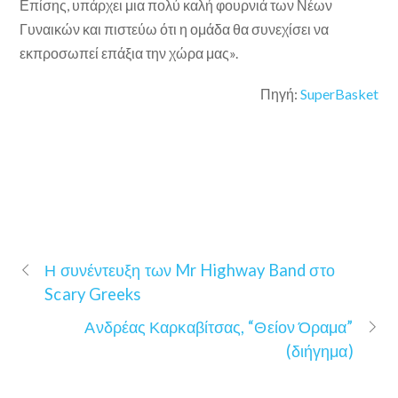
Επίσης, υπάρχει μια πολύ καλή φουρνιά των Νέων
Γυναικών και πιστεύω ότι η ομάδα θα συνεχίσει να
εκπροσωπεί επάξια την χώρα μας».
Πηγή:
SuperBasket
Η συνέντευξη των Mr Highway Band στο
Scary Greeks
Ανδρέας Καρκαβίτσας, “Θείον Όραμα”
(διήγημα)