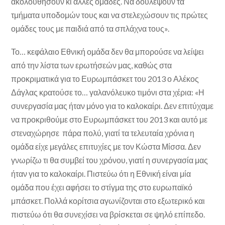
ακολουθήσουν κι άλλες ομάδες. Να δουλέψουν τα
τμήματα υποδομών τους και να στελεχώσουν τις πρώτες
ομάδες τους με παιδιά από τα σπλάχνα τους».
Το… κεφάλαιο Εθνική ομάδα δεν θα μπορούσε να λείψει
από την λίστα των ερωτήσεών μας, καθώς στα
προκριματικά για το Ευρωμπάσκετ του 2013 ο Αλέκος
Δάγλας κρατούσε το… γαλανόλευκο τιμόνι στα χέρια: «Η
συνεργασία μας ήταν μόνο για το καλοκαίρι. Δεν επιτύχαμε
να προκριθούμε στο Ευρωμπάσκετ του 2013 και αυτό με
στεναχώρησε πάρα πολύ, γιατί τα τελευταία χρόνια η
ομάδα είχε μεγάλες επιτυχίες με τον Κώστα Μίσσα. Δεν
γνωρίζω τι θα συμβεί του χρόνου, γιατί η συνεργασία μας
ήταν για το καλοκαίρι. Πιστεύω ότι η Εθνική είναι μία
ομάδα που έχει αφήσει το στίγμα της στο ευρωπαϊκό
μπάσκετ. Πολλά κορίτσια αγωνίζονται στο εξωτερικό και
πιστεύω ότι θα συνεχίσει να βρίσκεται σε ψηλό επίπεδο.