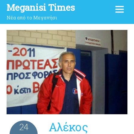
Meganisi Times
Νέα από το Μεγανήσι
Αλέκος
24