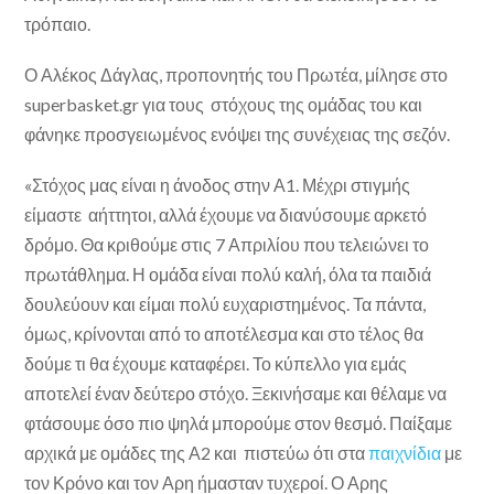
τρόπαιο.
Ο Αλέκος Δάγλας, προπονητής του Πρωτέα, μίλησε στο
superbasket.gr για τους στόχους της ομάδας του και
φάνηκε προσγειωμένος ενόψει της συνέχειας της σεζόν.
«Στόχος μας είναι η άνοδος στην Α1. Μέχρι στιγμής
είμαστε αήττητοι, αλλά έχουμε να διανύσουμε αρκετό
δρόμο. Θα κριθούμε στις 7 Απριλίου που τελειώνει το
πρωτάθλημα. Η ομάδα είναι πολύ καλή, όλα τα παιδιά
δουλεύουν και είμαι πολύ ευχαριστημένος. Τα πάντα,
όμως, κρίνονται από το αποτέλεσμα και στο τέλος θα
δούμε τι θα έχουμε καταφέρει. Το κύπελλο για εμάς
αποτελεί έναν δεύτερο στόχο. Ξεκινήσαμε και θέλαμε να
φτάσουμε όσο πιο ψηλά μπορούμε στον θεσμό. Παίξαμε
αρχικά με ομάδες της Α2 και πιστεύω ότι στα
παιχνίδια
με
τον Κρόνο και τον Αρη ήμασταν τυχεροί. Ο Αρης