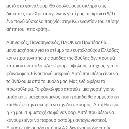
αυτό στο φάιναλ φορ. Θα δουλέψουμε σκληρά στις
διακοπές των Χριστουγέννων γιατί μας περιμένει (9/1)
ένα πολύ δύσκολο παιχνίδι στην Κω εναντίον του επίσης
αήττητου Ιπποκράτη».
Αθηναϊκός, Παναθηναϊκός, ΠΑΟΚ και Πρωτέας θα…
μονομαχήσουν για το στέμμα του κυπελλούχου Ελλάδας
και ο προπονητής της ομάδας της Βούλας δεν προτιμά
κάποιον αντίπαλο. «Δεν έχουμε υψηλούς στόχους για το
φάιναλ φορ. Είναι πολύ μακρινό. Αυτό που θέλω είναι να
το βγάλουμε από το μυαλό μας. Μας ενδιαφέρει το
πρωτάθλημα. Το φάιναλ φορ αποτελεί μια γιορτή για το
μπάσκετ, είμαι χαρούμενος που η ομάδα θα συμμετάσχει
και θα έχει την ευκαιρία να την δει ο κόσμος. Αυτή θα είναι
η 7η μου συμμετοχή σε φάιναλ φορ. Αυτό που θέλω να
κάνουμε είναι να παρουσιαστούμε ανταγωνιστικοί.
Είμαστε μία ομάδα από την Α2, δεν έχουμε δυνατούς