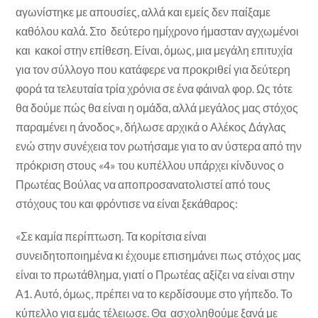
αγωνίστηκε με απουσίες, αλλά και εμείς δεν παίξαμε
καθόλου καλά. Στο δεύτερο ημίχρονο ήμασταν αγχωμένοι
και κακοί στην επίθεση. Είναι, όμως, μια μεγάλη επιτυχία
για τον σύλλογο που κατάφερε να προκριθεί για δεύτερη
φορά τα τελευταία τρία χρόνια σε ένα φάιναλ φορ. Ως τότε
θα δούμε πώς θα είναι η ομάδα, αλλά μεγάλος μας στόχος
παραμένει η άνοδος», δήλωσε αρχικά ο Αλέκος Δάγλας
ενώ στην συνέχεια τον ρωτήσαμε για το αν ύστερα από την
πρόκριση στους «4» του κυπέλλου υπάρχει κίνδυνος ο
Πρωτέας Βούλας να αποπροσανατολιστεί από τους
στόχους του και φρόντισε να είναι ξεκάθαρος:
«Σε καμία περίπτωση. Τα κορίτσια είναι
συνειδητοποιημένα κι έχουμε επισημάνει πως στόχος μας
είναι το πρωτάθλημα, γιατί ο Πρωτέας αξίζει να είναι στην
Α1. Αυτό, όμως, πρέπει να το κερδίσουμε στο γήπεδο. Το
κύπελλο για εμάς τέλειωσε. Θα ασχοληθούμε ξανά με