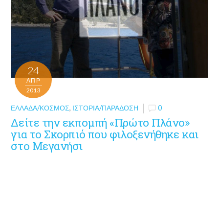
24
ΑΠΡ
2013
ΕΛΛΆΔΑ/ΚΌΣΜΟΣ
,
ΙΣΤΟΡΊΑ/ΠΑΡΆΔΟΣΗ
0
Δείτε την εκπομπή «Πρώτο Πλάνο»
για το Σκορπιό που φιλοξενήθηκε και
στο Μεγανήσι