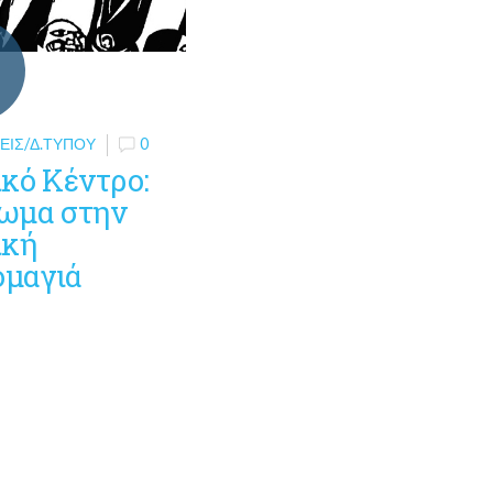
ΕΙΣ/Δ.ΤΎΠΟΥ
0
ικό Κέντρο:
ωμα στην
ική
μαγιά