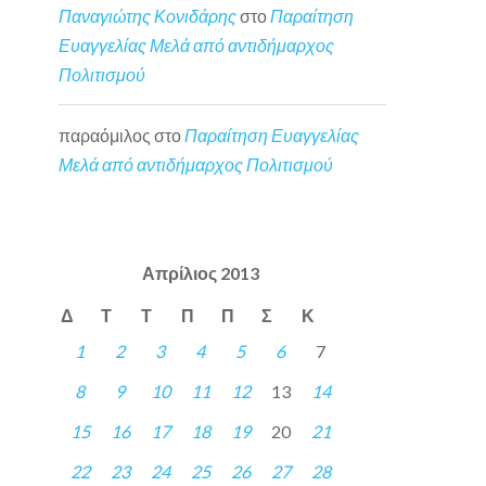
Παναγιώτης Κονιδάρης
στο
Παραίτηση
Ευαγγελίας Μελά από αντιδήμαρχος
Πολιτισμού
παραόμιλος
στο
Παραίτηση Ευαγγελίας
Μελά από αντιδήμαρχος Πολιτισμού
Απρίλιος 2013
Δ
Τ
Τ
Π
Π
Σ
Κ
1
2
3
4
5
6
7
8
9
10
11
12
13
14
15
16
17
18
19
20
21
22
23
24
25
26
27
28