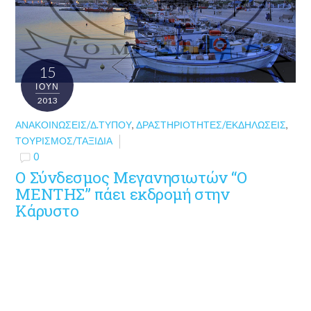
15
ΙΟΎΝ
2013
ΑΝΑΚΟΙΝΏΣΕΙΣ/Δ.ΤΎΠΟΥ
,
ΔΡΑΣΤΗΡΙΌΤΗΤΕΣ/ΕΚΔΗΛΏΣΕΙΣ
,
ΤΟΥΡΙΣΜΌΣ/ΤΑΞΊΔΙΑ
0
Ο Σύνδεσμος Μεγανησιωτών “Ο
ΜΕΝΤΗΣ” πάει εκδρομή στην
Κάρυστο