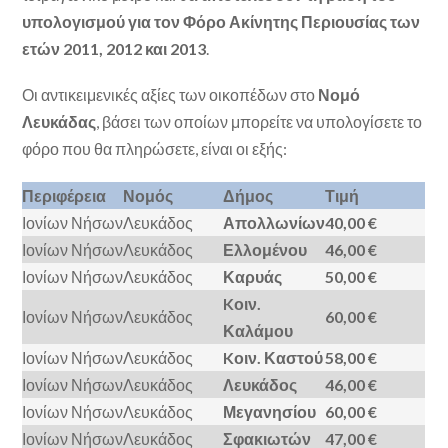
υπολογισμού για τον Φόρο Ακίνητης Περιουσίας των
ετών 2011, 2012 και 2013
.
Οι αντικειμενικές αξίες των οικοπέδων στο
Νομό
Λευκάδας
, βάσει των οποίων μπορείτε να υπολογίσετε το
φόρο που θα πληρώσετε, είναι οι εξής:
Περιφέρεια
Νομός
Δήμος
Τιμή
Ιονίων Νήσων
Λευκάδος
Απολλωνίων
40,00 €
Ιονίων Νήσων
Λευκάδος
Ελλομένου
46,00 €
Ιονίων Νήσων
Λευκάδος
Καρυάς
50,00 €
Kοιν.
Ιονίων Νήσων
Λευκάδος
60,00 €
Καλάμου
Ιονίων Νήσων
Λευκάδος
Kοιν. Καστού
58,00 €
Ιονίων Νήσων
Λευκάδος
Λευκάδος
46,00 €
Ιονίων Νήσων
Λευκάδος
Μεγανησίου
60,00 €
Ιονίων Νήσων
Λευκάδος
Σφακιωτών
47,00 €