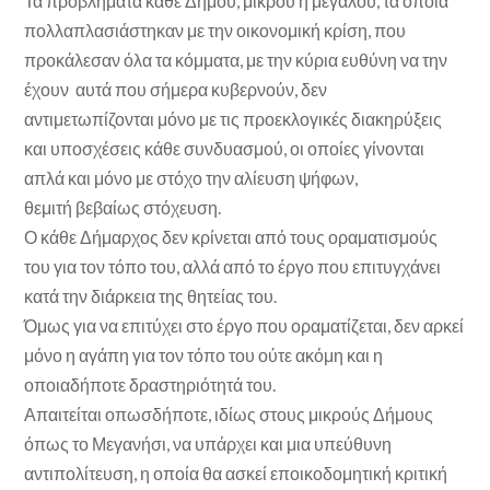
Τα προβλήματα κάθε Δήμου, μικρού ή μεγάλου, τα οποία
πολλαπλασιάστηκαν με την οικονομική κρίση, που
προκάλεσαν όλα τα κόμματα, με την κύρια ευθύνη να την
έχουν αυτά που σήμερα κυβερνούν, δεν
αντιμετωπίζονται μόνο με τις προεκλογικές διακηρύξεις
και υποσχέσεις κάθε συνδυασμού, οι οποίες γίνονται
απλά και μόνο με στόχο την αλίευση ψήφων,
θεμιτή βεβαίως στόχευση.
Ο κάθε Δήμαρχος δεν κρίνεται από τους οραματισμούς
του για τον τόπο του, αλλά από το έργο που επιτυγχάνει
κατά την διάρκεια της θητείας του.
Όμως για να επιτύχει στο έργο που οραματίζεται, δεν αρκεί
μόνο η αγάπη για τον τόπο του ούτε ακόμη και η
οποιαδήποτε δραστηριότητά του.
Απαιτείται οπωσδήποτε, ιδίως στους μικρούς Δήμους
όπως το Μεγανήσι, να υπάρχει και μια υπεύθυνη
αντιπολίτευση, η οποία θα ασκεί εποικοδομητική κριτική