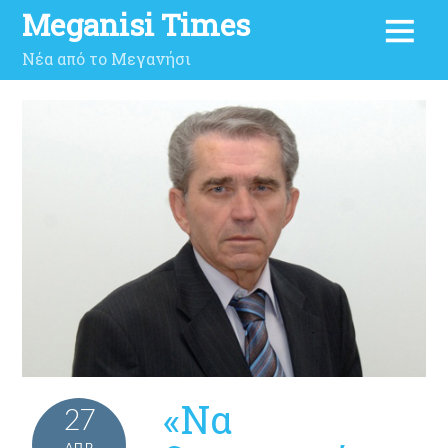
Meganisi Times
Νέα από το Μεγανήσι
«Να
27
ΑΠΡ