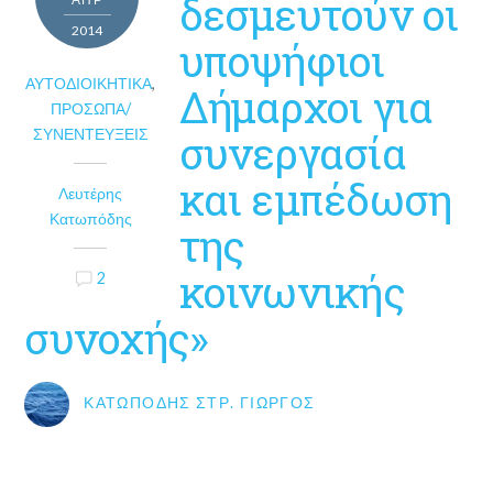
δεσμευτούν οι
2014
υποψήφιοι
ΑΥΤΟΔΙΟΙΚΗΤΙΚΆ
,
Δήμαρχοι για
ΠΡΌΣΩΠΑ/
ΣΥΝΕΝΤΕΎΞΕΙΣ
συνεργασία
και εμπέδωση
Λευτέρης
Κατωπόδης
της
κοινωνικής
2
συνοχής»
ΚΑΤΩΠΌΔΗΣ ΣΤΡ. ΓΙΏΡΓΟΣ