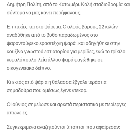
Δημήτρη Πολίτη, από το Κατωμέρι. Καλή σταδιοδρομία και
σύντομα να μας κάνει περήφανους.
Επιτυχίες και στο ψάρεμα. Ο ολφός βάρους 22 κιλών
αναδύθηκε από το βυθό παραδωμένος στο
ψαροντούφεκο ερασιτέχνη ψαρά , και οδηγήθηκε στην
κουζίνα γνωστού εστιατορίου για μερίδες, ενώ το τρίκιλο
κεφαλόπουλο, λεία άλλου ψαρά φαγώθηκε σε
οικογενειακό δείπνο.
Κι εκτός από ψάρια η θάλασσα έβγαλε τεράστια
σημαδούρα που αμέσως έγινε ντεκορ.
Ο Ιούνιος σημείωσε και αρκετά περιστατικά με περίεργες
απώλειες.
Συγκεκριμένα αναζητούνται ύποπτοι που αφαίρεσαν: