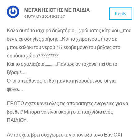
ΜΕΓΑΝΗΣΙΟΤΗΣ ΜΕ ΠΑΙΔΙΑ
Reply
6 ΙΟΥΛΊΟΥ 2014 @ 23:27
Καλα αυτό το ισχυρό δηλητήριο, ,, χρώματος κίτρινου,,,που
δεν είχε οδηγίες χρήσης ,,,Και το χειροτερο ,, ήταν σε
μπουκαλάκι του νερού ??? εκοβε μονο του βολτες στο
δημόσιο χώρο? ????????
Και το σχολιαζετε ,,,,,,,,,,,,,Πάντως αν τόχανε πιεί θα το
ξέραμε….
Ο-οι υπεύθυνος-οι θα ηταν κατηγορούμενος-οι για
φονο….
ΕΡΩΤΩ εχετε κανει ολες τις απαραιτητες ενεργειες για να
βρεθει? Μπορει να είναι ακομη στα παιχνίδια ενός
ΠΑΙΔΙΟΥ.
Αν το εχετε βρει συχγωρεστε για τον οξυ τονο Εάν ΟΧΙ