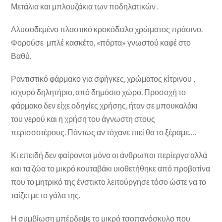
Μετάλια και μπλουζάκια των ποδηλατικών .
Αλυσοδεμένο πλαστικό κροκόδειλο χρώματος πράσινο.
Φορούσε μπλέ κασκέτο, «πόρτα» γνωστού καφέ στο
Βαθύ.
Ραντιστικό φάρμακο για σφήγκες, χρώματος κίτρινου ,
ισχυρό δηλητήριο, από δημόσιο χώρο. Προσοχή το
φάρμακο δεν είχε οδηγίες χρήσης, ήταν σε μπουκαλάκι
του νερού και η χρήση του άγνωστη στους
περισσοτέρους. Πάντως αν τόχανε πιεί θα το ξέραμε….
Κι επειδή δεν φαίρονται μόνο οι άνθρωποι περίεργα αλλά
και τα ζώα το μικρό κουταβάκι υιοθετήθηκε από προβατίνα
που το μητρικό της ένστικτο λειτούργησε τόσο ώστε να το
ταίζει με το γάλα της.
Η συμβίωση μπέρδεψε το μικρό τσοπανόσκυλο που