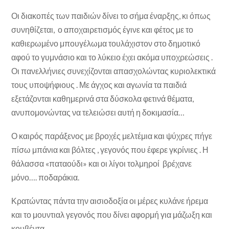
Οι διακοπές των παιδιών δίνει το σήμα έναρξης, κι όπως
συνηθίζεται, ο αποχαιρετισμός έγινε και φέτος με το
καθιερωμένο μπουγέλωμα τουλάχιστον στο δημοτικό
αφού το γυμνάσιο και το λύκειο έχει ακόμα υποχρεώσεις .
Οι πανελλήνιες συνεχίζονται απασχολώντας κυριολεκτικά
τους υποψήφιους . Με άγχος και αγωνία τα παιδιά
εξετάζονται καθημερινά στα δύσκολα φετινά θέματα,
ανυπομονώντας να τελειώσει αυτή η δοκιμασία…
Ο καιρός παράξενος με βροχές μελτέμια και ψύχρες πήγε
πίσω μπάνια και βόλτες , γεγονός που έφερε γκρίνιες . Η
θάλασσα «παταούδι» και οι λίγοι τολμηροί βρέχανε
μόνο…. ποδαράκια.
Κρατώντας πάντα την αισιοδοξία οι μέρες κυλάνε ήρεμα
και το μουντιαλ γεγονός που δίνει αφορμή για μάζωξη και
κουβέντα.