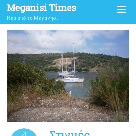
Meganisi Times
Νέα από το Μεγανήσι
Στιγμές…
4