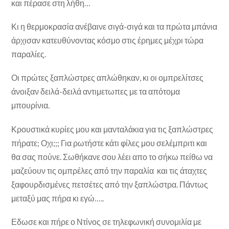
και πέρασε στη λήθη…
Κι η θερμοκρασία ανέβαινε σιγά-σιγά και τα πρώτα μπάνια
άρχισαν κατευθύνοντας κόσμο στις έρημες μέχρι τώρα
παραλίες.
Οι πρώτες ξαπλώστρες απλώθηκαν, κι οι ομπρελίτσες
άνοιξαν δειλά-δειλά αντιμετωπες με τα απότομα
μπουρίνια.
Κρουστικά κυρίες μου και μανταλάκια για τις ξαπλώστρες
πήρατε; Οχι;;; Για ρωτήστε κάτι φίλες μου σελέμπριτι και
θα σας πούνε. Σωθήκανε σου λέει απο το σήκω πείθω να
μαζεύουν τις ομπρέλες από την παραλία και τις άταχτες
ξαφουρδισμένες πετσέτες από την ξαπλώστρα. Πάντως
μεταξύ μας πήρα κι εγώ…..
Εδωσε και πήρε ο Ντίνος σε τηλεφωνική συνομιλία με