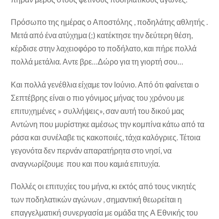
Πρόσωπο της ημέρας ο Αποστόλης , ποδηλάτης αθλητής .
Μετά από ένα ατύχημα (;) κατέκτησε την δεύτερη θέση,
κέρδισε στην λαχειοφόρο το ποδήλατο, και πήρε πολλά
πολλά μετάλια. Αντε βρε…Δώρο για τη γιορτή σου…
Και πολλά γενέθλια είχαμε τον Ιούνιο. Από ότι φαίνεται ο
Σεπτέβρης είναι ο πιο γόνιμος μήνας του χρόνου με
επιτυχημένες » συλλήψεις», σαν αυτή του δικού μας
Αντώνη που μυρίστηκε αμέσως την κομπίνα κάτω από τα
ράσα και συνέλαβε τις κακοποιές, τάχα καλόγριες. Τέτοια
γεγονότα δεν περνάν απαρατήρητα στο νησί, να
αναγνωρίζουμε που και που καμιά επιτυχία.
Πολλές οι επιτυχίες του μήνα, κι εκτός από τους νικητές
των ποδηλατικών αγώνων , σημαντική θεωρείται η
επαγγελματική συνεργασία με ομάδα της Α Εθνικής του