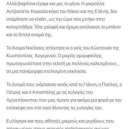
Αλλά βαφτίσια είχαμε και μες το μήνα. Η μικρούλα
Αντζουλέτα-Κοραλία κόρη του Νίκου και της Ελένης δεν
σταμάτησε να κλαίει , ως την ώρα που μπήκε στην
κολυμπήθρα. Τότε χαλαρή και ήρεμη απόλαυσε το μπάνιο
και το διπλό ονομά της.
Το όνομα Νικόλαος απέκτησε κι ο γιός του Κώστα και της
Κωσταντίνας Αυγερινού. Ο μικρός ομορφούλης
πρωταγωνίστησε στην τελετή με πολλούς καλεσμένους ,
σε μια πανέμορφα στολισμένη εκκλησία.
Το όνομά τους γιόρτασαν εκτός από το Γιάννη, ο Παύλος, ο
Πέτρος και ο Αποστόλης με τις ευλογίες του
Αρχιεπίσκοπου που μας τίμησε για ακόμα μια φορά με την
επίσκεψη του στο νησί δίνοντας τις ευλογίες του.
Ευλόγησε και τους αθλητές μικρούς και μεγάλους που
πήραν μέρος στους φετινούς ποδηλατικούς αγώνες.