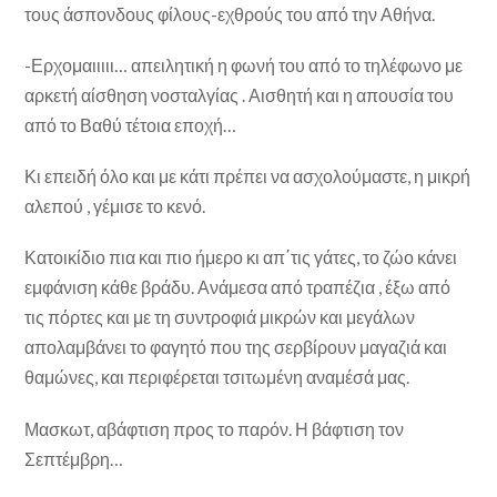
τους άσπονδους φίλους-εχθρούς του από την Αθήνα.
-Ερχομαιιιιι… απειλητική η φωνή του από το τηλέφωνο με
αρκετή αίσθηση νοσταλγίας . Αισθητή και η απουσία του
από το Βαθύ τέτοια εποχή…
Κι επειδή όλο και με κάτι πρέπει να ασχολούμαστε, η μικρή
αλεπού , γέμισε το κενό.
Κατοικίδιο πια και πιο ήμερο κι απ΄τις γάτες, το ζώο κάνει
εμφάνιση κάθε βράδυ. Ανάμεσα από τραπέζια , έξω από
τις πόρτες και με τη συντροφιά μικρών και μεγάλων
απολαμβάνει το φαγητό που της σερβίρουν μαγαζιά και
θαμώνες, και περιφέρεται τσιτωμένη αναμέσά μας.
Μασκωτ, αβάφτιση προς το παρόν. Η βάφτιση τον
Σεπτέμβρη…