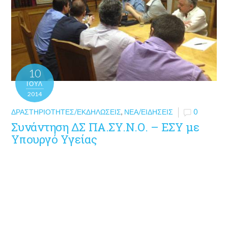
10
ΙΟΎΛ
2014
ΔΡΑΣΤΗΡΙΌΤΗΤΕΣ/ΕΚΔΗΛΏΣΕΙΣ
,
ΝΈΑ/ΕΙΔΉΣΕΙΣ
0
Συνάντηση ΔΣ ΠΑ.ΣΥ.Ν.Ο. – ΕΣΥ με
Υπουργό Υγείας