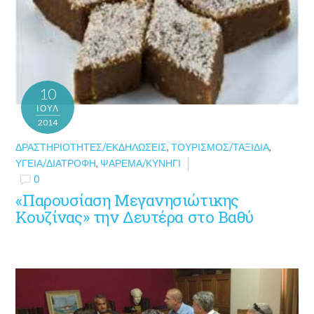
10
ΙΟΎΛ
2014
ΔΡΑΣΤΗΡΙΌΤΗΤΕΣ/ΕΚΔΗΛΏΣΕΙΣ
,
ΤΟΥΡΙΣΜΌΣ/ΤΑΞΊΔΙΑ
,
ΥΓΕΊΑ/ΔΙΑΤΡΟΦΉ
,
ΨΆΡΕΜΑ/ΚΥΝΉΓΙ
0
«Παρουσίαση Μεγανησιώτικης
Κουζίνας» την Δευτέρα στο Βαθύ