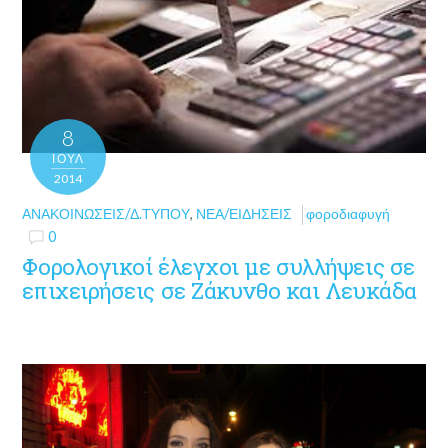
8
ΙΟΎΛ
2014
ΑΝΑΚΟΙΝΏΣΕΙΣ/Δ.ΤΎΠΟΥ
,
ΝΈΑ/ΕΙΔΉΣΕΙΣ
φοροδιαφυγή
0
Φορολογικοί έλεγχοι με συλλήψεις σε
επιχειρήσεις σε Ζάκυνθο και Λευκάδα