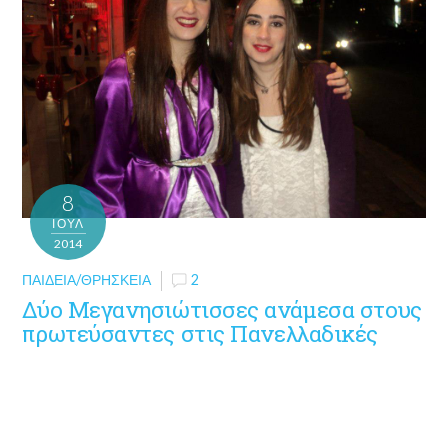
8
ΙΟΎΛ
2014
ΠΑΙΔΕΊΑ/ΘΡΗΣΚΕΊΑ
2
Δύο Μεγανησιώτισσες ανάμεσα στους
πρωτεύσαντες στις Πανελλαδικές