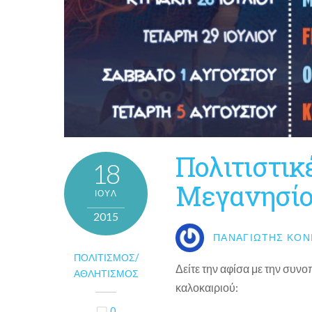
Πολιτιστικ
18
Μεγανησί
ΙΟΎΛ
2015
ΠΑΝΑΓΙΏΤΗΣ ΚΟΝ
ΠΟΛΙΤΙΣΜΌΣ/
Δείτε την αφίσα με την συν
ΑΘΛΗΤΙΣΜΌΣ
καλοκαιριού:
0