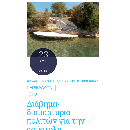
23
ΑΥΓ
2015
ΑΝΑΚΟΙΝΏΣΕΙΣ/Δ.ΤΎΠΟΥ
,
ΚΟΙΝΩΝΊΑ/
ΠΕΡΙΒΆΛΛΟΝ
0
Διάβημα-
διαμαρτυρία
πολιτών για την
ασύστολη