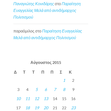
Παναγιώτης Κονιδάρης
στο
Παραίτηση
Ευαγγελίας Μελά από αντιδήμαρχος
Πολιτισμού
παραόμιλος
στο
Παραίτηση Ευαγγελίας
Μελά από αντιδήμαρχος Πολιτισμού
Αύγουστος 2015
Δ
Τ
Τ
Π
Π
Σ
Κ
1
2
3
4
5
6
7
8
9
10
11
12
13
14
15
16
17
18
19
20
21
22
23