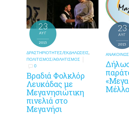
23
23
ΑΥΓ
ΑΥΓ
2015
2015
ΔΡΑΣΤΗΡΙΌΤΗΤΕΣ/ΕΚΔΗΛΏΣΕΙΣ
,
ΑΝΑΚΟΙΝΏΣ
ΠΟΛΙΤΙΣΜΌΣ/ΑΘΛΗΤΙΣΜΌΣ
Δήλωσ
0
παράτ
Βραδιά Φολκλόρ
«Μεγα
Λευκάδας με
Μέλλο
Μεγανησιώτικη
πινελιά στο
Μεγανήσι