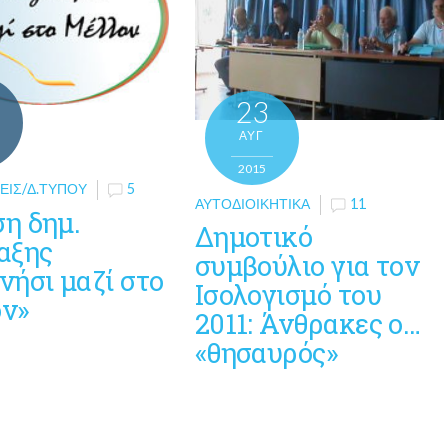
23
ΑΥΓ
2015
ΕΙΣ/Δ.ΤΎΠΟΥ
5
ΑΥΤΟΔΙΟΙΚΗΤΙΚΆ
11
η δημ.
Δημοτικό
αξης
συμβούλιο για τον
νήσι μαζί στο
Ισολογισμό του
ν»
2011: Άνθρακες ο…
«θησαυρός»