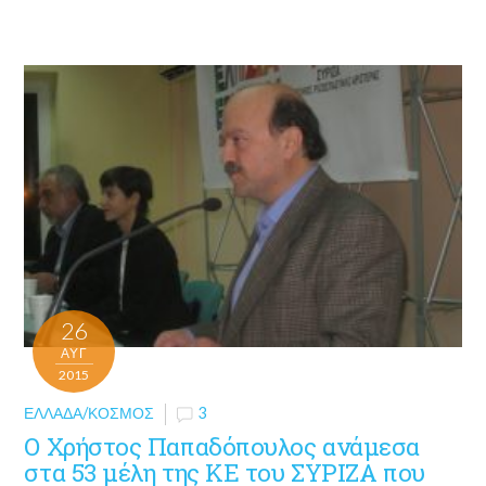
26
ΑΥΓ
2015
ΕΛΛΆΔΑ/ΚΌΣΜΟΣ
3
Ο Χρήστος Παπαδόπουλος ανάμεσα
στα 53 μέλη της ΚΕ του ΣΥΡΙΖΑ που