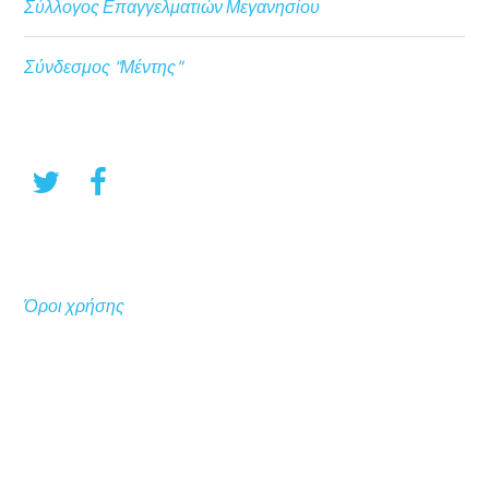
Σύλλογος Επαγγελματιών Μεγανησίου
Σύνδεσμος "Μέντης"
Όροι χρήσης