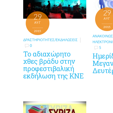
29
29
ΑΥΓ
ΑΥΓ
2015
2015
ΑΝΑΚΟΙΝΏΣ
ΔΡΑΣΤΗΡΙΌΤΗΤΕΣ/ΕΚΔΗΛΏΣΕΙΣ
ΗΛΕΚΤΡΟΝΙ
0
5
Το αδιαχώρητο
Ημερίδ
χθες βράδυ στην
Μεγαν
προφεστιβαλική
Δευτέ
εκδήλωση της ΚΝΕ