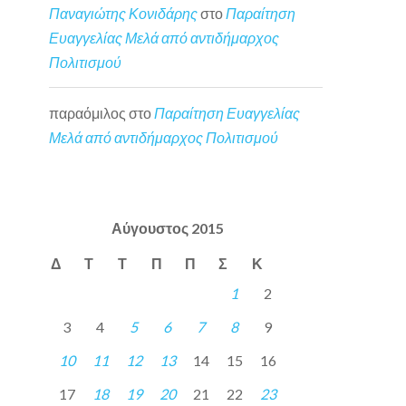
Παναγιώτης Κονιδάρης
στο
Παραίτηση
Ευαγγελίας Μελά από αντιδήμαρχος
Πολιτισμού
παραόμιλος
στο
Παραίτηση Ευαγγελίας
Μελά από αντιδήμαρχος Πολιτισμού
Αύγουστος 2015
Δ
Τ
Τ
Π
Π
Σ
Κ
1
2
3
4
5
6
7
8
9
10
11
12
13
14
15
16
17
18
19
20
21
22
23