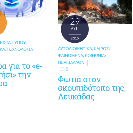
29
ΑΥΓ
2015
ΕΙΣ/Δ.ΤΎΠΟΥ
,
ΑΥΤΟΔΙΟΙΚΗΤΙΚΆ
,
ΚΑΙΡΌΣ/
ΚΆ/ΤΕΧΝΟΛΟΓΊΑ
ΦΑΙΝΌΜΕΝΑ
,
ΚΟΙΝΩΝΊΑ/
ΠΕΡΙΒΆΛΛΟΝ
α για το «e-
0
ήσι» την
Φωτιά στον
ρα
σκουπιδότοπο της
Λευκάδας