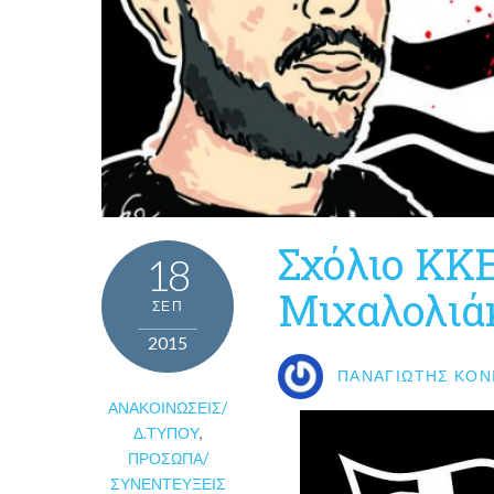
Σχόλιο ΚΚΕ
18
Μιχαλολιά
ΣΕΠ
2015
ΠΑΝΑΓΙΏΤΗΣ ΚΟΝ
ΑΝΑΚΟΙΝΏΣΕΙΣ/
Δ.ΤΎΠΟΥ
,
ΠΡΌΣΩΠΑ/
ΣΥΝΕΝΤΕΎΞΕΙΣ