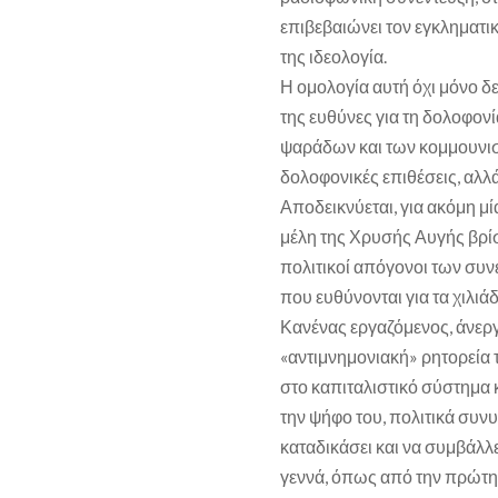
επιβεβαιώνει τον εγκληματι
της ιδεολογία.
Η ομολογία αυτή όχι μόνο δ
της ευθύνες για τη δολοφον
ψαράδων και των κομμουνισ
δολοφονικές επιθέσεις, αλλά 
Αποδεικνύεται, για ακόμη μί
μέλη της Χρυσής Αυγής βρίσκε
πολιτικοί απόγονοι των συ
που ευθύνονται για τα χιλιά
Κανένας εργαζόμενος, άνεργο
«αντιμνημονιακή» ρητορεία 
στο καπιταλιστικό σύστημα κ
την ψήφο του, πολιτικά συν
καταδικάσει και να συμβάλλε
γεννά, όπως από την πρώτη σ