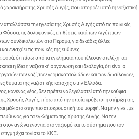
κό χαρακτήρα της Χρυσής Αυγής, που απορρέει από τη ναζιστική
εν απαλλάσσει την ηγεσία της Χρυσής Αυγής από τις ποινικές
ία Φύσσα, τις δολοφονικές επιθέσεις κατά των Αιγύπτιων
τών συνδικαλιστών στο Πέραμα, για δεκάδες άλλες
και ενισχύει τις ποινικές της ευθύνες.
α φορά, ότι πίσω από τα εγκλήματα που τέλεσαν στελέχη και
ται η ίδια η ναζιστική οργάνωση και ιδεολογία, ότι είναι οι
νεργατών των ναζί, των γερμανοτσολιάδων και των δωσίλογων,
δες θύματα της ναζιστικής κατοχής στην Ελλάδα.
ς, κανένας νέος, δεν πρέπει να ξεγελαστεί από την κούφια
της Χρυσής Αυγής, πίσω από την οποία κρύβεται η στήριξη της
αι μάλιστα στην πιο αποκρουστική του μορφή. Να μην γίνει, με
υπεύθυνος για τα εγκλήματα της Χρυσής Αυγής. Να την
ι στον αγώνα ενάντια στο ναζισμό και το σύστημα που τον
τιγμή έχει τονίσει το ΚΚΕ.