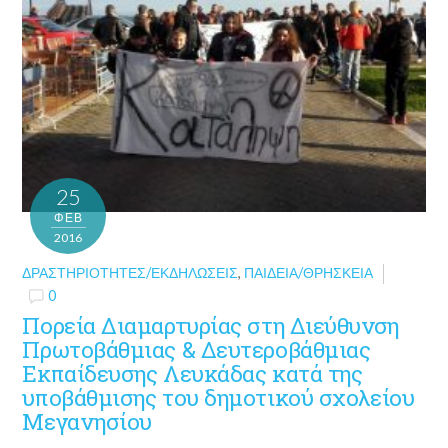
25
ΦΕΒ
2016
ΔΡΑΣΤΗΡΙΌΤΗΤΕΣ/ΕΚΔΗΛΏΣΕΙΣ
,
ΠΑΙΔΕΊΑ/ΘΡΗΣΚΕΊΑ
0
Πορεία Διαμαρτυρίας στη Διεύθυνση
Πρωτοβάθμιας & Δευτεροβάθμιας
Εκπαίδευσης Λευκάδας κατά της
υποβάθμισης του δημοτικού σχολείου
Μεγανησίου