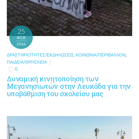
25
ΦΕΒ
2016
ΔΡΑΣΤΗΡΙΌΤΗΤΕΣ/ΕΚΔΗΛΏΣΕΙΣ
,
ΚΟΙΝΩΝΊΑ/ΠΕΡΙΒΆΛΛΟΝ
,
ΠΑΙΔΕΊΑ/ΘΡΗΣΚΕΊΑ
0
Δυναμική κινητοποίηση των
Μεγανησιωτών στην Λευκάδα για την
υποβάθμιση του σχολείου μας