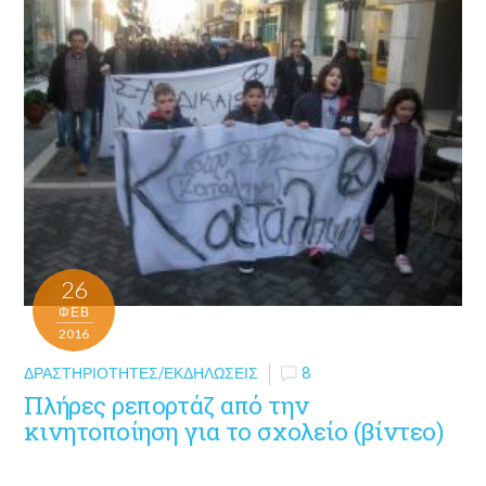
26
ΦΕΒ
2016
ΔΡΑΣΤΗΡΙΌΤΗΤΕΣ/ΕΚΔΗΛΏΣΕΙΣ
8
Πλήρες ρεπορτάζ από την
κινητοποίηση για το σχολείο (βίντεο)