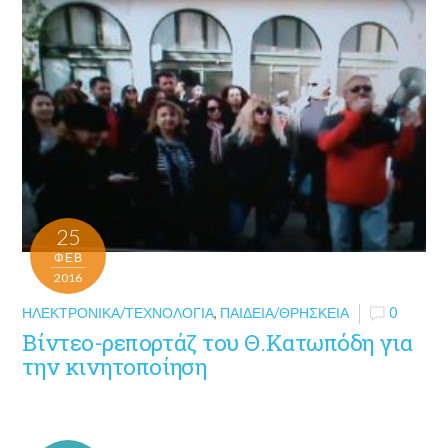
25
ΦΕΒ
2016
ΗΛΕΚΤΡΟΝΙΚΆ/ΤΕΧΝΟΛΟΓΊΑ
,
ΠΑΙΔΕΊΑ/ΘΡΗΣΚΕΊΑ
0
Βίντεο-ρεπορτάζ του Θ.Κατωπόδη για
την κινητοποίηση