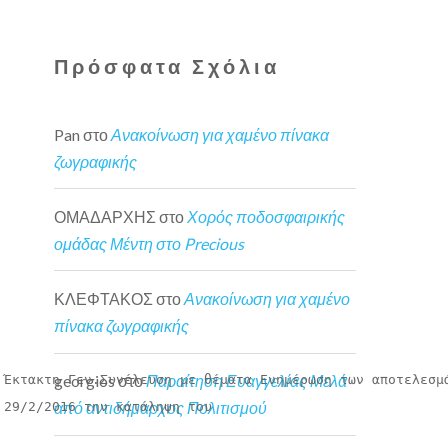
Πρόσφατα Σχόλια
Pan
στο
Ανακοίνωση για χαμένο πίνακα
ζωγραφικής
ΟΜΑΔΑΡΧΗΣ
στο
Χορός ποδοσφαιρικής
ομάδας Μέντη στο Precious
ΚΛΕΦΤΑΚΟΣ
στο
Ανακοίνωση για χαμένο
πίνακα ζωγραφικής
georgios
στο
Παραίτηση Ευαγγελίας Μελά
 Έκτακτη Γεν.Συνέλευση με θέματα Ενημέρωση των αποτελεσμ
από αντιδήμαρχος Πολιτισμού
29/2/2016 την κατάληψη του 
