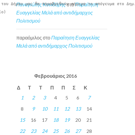
 του Δήμου μας θα παραβρεθούν σήμερα το απόγευμα στο Δημ.
Παναγιώτης Κονιδάρης
στο
Παραίτηση
ο)

Ευαγγελίας Μελά από αντιδήμαρχος
Πολιτισμού
παραόμιλος
στο
Παραίτηση Ευαγγελίας
Μελά από αντιδήμαρχος Πολιτισμού
Φεβρουάριος 2016
Δ
Τ
Τ
Π
Π
Σ
Κ
1
2
3
4
5
6
7
8
9
10
11
12
13
14
15
16
17
18
19
20
21
22
23
24
25
26
27
28