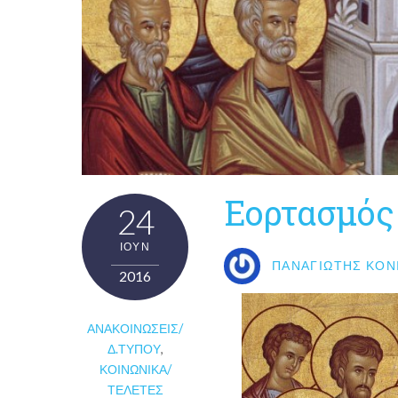
Εορτασμός
24
ΙΟΎΝ
ΠΑΝΑΓΙΏΤΗΣ ΚΟΝ
2016
ΑΝΑΚΟΙΝΏΣΕΙΣ/
Δ.ΤΎΠΟΥ
,
ΚΟΙΝΩΝΙΚΆ/
ΤΕΛΕΤΈΣ