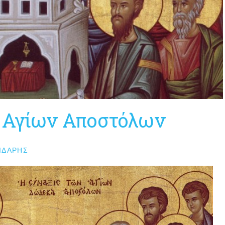
 Αγίων Αποστόλων
ΙΔΆΡΗΣ