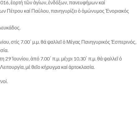
016, ἑορτή τῶν ἁγίων, ἐνδόξων, πανευφήμων καί
 Πέτρου καί Παύλου, πανηγυρίζει ὁ ὁμώνυμος Ἐνοριακός
Λευκάδος.
ίου, στίς 7.00΄ μ.μ. θά ψαλλεῖ ὁ Μέγας Πανηγυρικός Ἐσπερινός,
σία.
η 29 Ἰουνίου, ἀπό 7.00΄ π.μ. μέχρι 10.30΄ π.μ. θά ψαλλεῖ ὁ
Λειτουργία, μέ θεῖο κήρυγμα καί ἀρτοκλασία.
νοί.