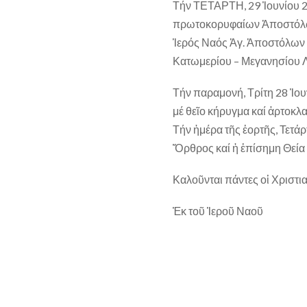
Τήν ΤΕΤΑΡΤΗ, 29 Ἰουνίου 2
πρωτοκορυφαίων Ἀποστόλων
Ἱερός Ναός Ἁγ. Ἀποστόλων
Κατωμερίου – Μεγανησίου 
Τήν παραμονή, Τρίτη 28 Ἰουν
μέ θεῖο κήρυγμα καί ἀρτοκλα
Τήν ἡμέρα τῆς ἐορτῆς, Τετάρτ
Ὅρθρος καί ἡ ἐπίσημη Θεία 
Καλοῦνται πάντες οἱ Χριστια
Ἐκ τοῦ Ἱεροῦ Ναοῦ