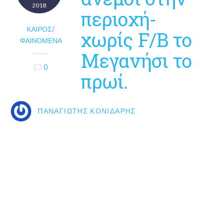
2018
περιοχή-
ΚΑΙΡΌΣ/
χωρίς F/B το
ΦΑΙΝΌΜΕΝΑ
Μεγανήσι το
0
πρωί.
ΠΑΝΑΓΙΏΤΗΣ ΚΟΝΙΔΆΡΗΣ