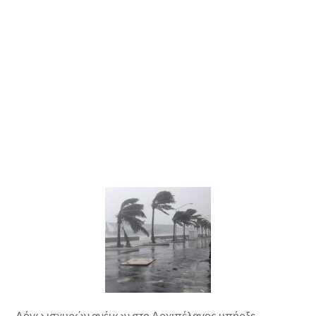
Λόγω ισχυρών ανέμων στο Αρχιπέλαγος υπήρξε