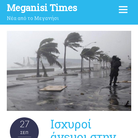
Meganisi Times
Νέα από το Μεγανήσι
Ισχυροί
27
άνεμοι στην
ΣΕΠ