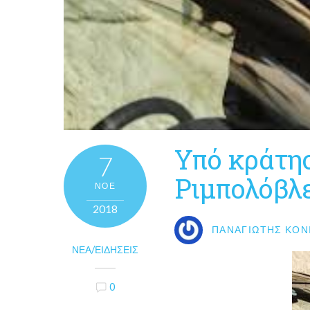
Υπό κράτησ
7
Ριμπολόβλ
ΝΟΈ
2018
ΠΑΝΑΓΙΏΤΗΣ ΚΟΝ
ΝΈΑ/ΕΙΔΉΣΕΙΣ
0