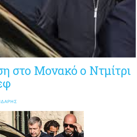
η στο Μονακό ο Ντμίτρι
εφ
ΙΔΆΡΗΣ