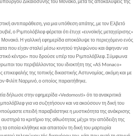
 υπουργού Δικαιοσύνης του Μονακό, μετά τις αποκαλύψεις της
στική αντιπαράθεση, για μια υπόθεση απάτης, με τον Ελβετό
υβιέ, ο Ριμπολόβλεφ φέρεται ότι έτυχε «ευνοϊκής μεταχείρισης»
ου Μονακό. Η γαλλική εφημερίδα αποκάλυψε το περιεχόμενο ενός
τα που είχαν σταλεί μέσω κινητού τηλεφώνου και άφηναν να
μυστικό κέντρο» που δρούσε υπέρ του Ριμπολόβλεφ. Σύμφωνα
θρωποι του περιβάλλοντος του ιδιοκτήτη της «AS Monaco»
ς επικεφαλής της τοπικής δικαστικής Αστυνομίας, ακόμη και με
ον Φιλίπ Ναρμινό, ο οποίος παραιτήθηκε.
τία δήλωσε στην εφημερίδα «Vedomosti» ότι τα ανακριτικά
μπολόβλεφ για να συζητήσουν και να ακούσουν τη δική του
υπούμαστε επειδή παραβιάστηκε η μυστικότητα της ανάκρισης
 αυστηρά το κριτήριο της αθωότητας μέχρι την απόδειξη της
η τα οποία κλήθηκε και απαιτούν τη δική του μαρτυρία
 κινητού τηλεφώνου τής δικηγόρου του, κάτι που αυτή τη στιγμή