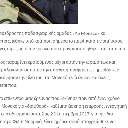
πρόεδρος της ποδοσφαιρικής ομάδας «AS Monaco» και
πιός
, τέθηκε υπό κράτηση σήμερα το πρωί, κατόπιν αιτήματος
ίγες ώρες μετά την έρευνα που πραγματοποιήθηκε στο σπίτι του.
ς παραμένει κρατούμενος μέχρι αυτήν την ώρα, όπως και
πλέκονται σε αυτήν την υπόθεση, ανέφερε η εφημερίδα «Le
εύνησαν την βίλα του στο Μονακό, ενώ έγιναν και άλλες
εται πού.
ο επίκεντρο μιας έρευνας που ξεκίνησε πριν από έναν χρόνο
ου Μονακό για «διαφθορά», «αθέμιτη άσκηση επιρροής, ενεργητική
 στα αδικήματα αυτά. Στις 23 Σεπτέμβρη 2017, για την ίδια
τηση ο Φιλίπ Ναρμινό, λίγες ημέρες αφού υποχρεώθηκε να