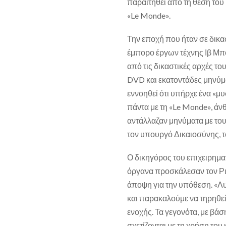
παραιτηθεί από τη θέση του
«Le Monde».
Την εποχή που ήταν σε δικα
έμπορο έργων τέχνης Ιβ Μπο
από τις δικαστικές αρχές τ
DVD και εκατοντάδες μηνύμα
εννοηθεί ότι υπήρχε ένα «
πάντα με τη «Le Monde», άν
αντάλλαζαν μηνύματα με του
τον υπουργό Δικαιοσύνης, τ
Ο δικηγόρος του επιχειρημα
όργανα προσκάλεσαν τον Ρι
άποψη για την υπόθεση. «Λ
και παρακαλούμε να τηρηθεί
ενοχής. Τα γεγονότα, με βάσ
σχετίζονται με τη χρήση του