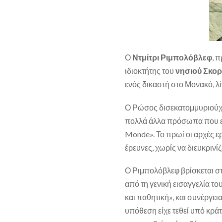
Ο
Ντμίτρι Ριμπολόβλεφ
, 
ιδιοκτήτης του
νησιού Σκορ
ενός δικαστή στο Μονακό, λ
Ο Ρώσος δισεκατομμυριούχο
πολλά άλλα πρόσωπα που εμ
Monde». Το πρωί οι αρχές ερ
έρευνες, χωρίς να διευκρινίζ
Ο Ριμπολόβλεφ βρίσκεται στ
από τη γενική εισαγγελία τ
και παθητική», και συνέργεια
υπόθεση είχε τεθεί υπό κρά