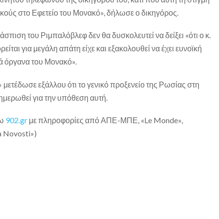
ικούς στο Εφετείο του Μονακό», δήλωσε ο δικηγόρος.
άσπιση του Ριμπαλόβλεφ δεν θα δυσκολευτεί να δείξει «ότι ο κ.
είται για μεγάλη απάτη είχε και εξακολουθεί να έχει ευνοϊκή
κά όργανα του Μονακό».
» μετέδωσε εξάλλου ότι το γενικό προξενείο της Ρωσίας στη
ημερωθεί για την υπόθεση αυτή.
σω
902.gr
με πληροφορίες από ΑΠΕ-ΜΠΕ, «Le Monde»,
a Novosti»)