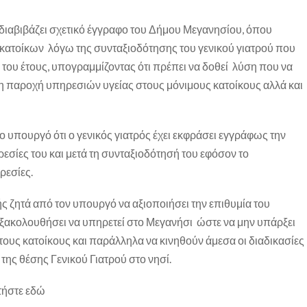
διαβιβάζει σχετικό έγγραφο του Δήμου Μεγανησίου, όπου
 κατοίκων λόγω της συνταξιοδότησης του γενικού γιατρού που
 του έτους, υπογραμμίζοντας ότι πρέπει να δοθεί λύση που να
η παροχή υπηρεσιών υγείας στους μόνιμους κατοίκους αλλά και
ο υπουργό ότι ο γενικός γιατρός έχει εκφράσει εγγράφως την
ρεσίες του και μετά τη συνταξιοδότησή του εφόσον το
ρεσίες.
ής ζητά από τον υπουργό να αξιοποιήσει την επιθυμία του
εξακολουθήσει να υπηρετεί στο Μεγανήσι ώστε να μην υπάρξει
 τους κατοίκους και παράλληλα να κινηθούν άμεσα οι διαδικασίες
της θέσης Γενικού Γιατρού στο νησί.
ατήστε εδώ