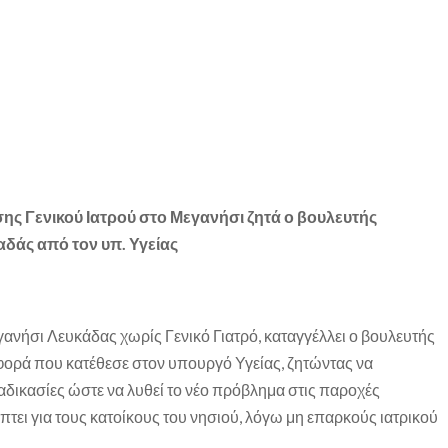
ης Γενικού Ιατρού στο Μεγανήσι ζητά ο βουλευτής
άς από τον υπ. Υγείας
γανήσι Λευκάδας χωρίς Γενικό Γιατρό, καταγγέλλει ο βουλευτής
ρά που κατέθεσε στον υπουργό Υγείας, ζητώντας να
δικασίες ώστε να λυθεί το νέο πρόβλημα στις παροχές
τει για τους κατοίκους του νησιού, λόγω μη επαρκούς ιατρικού