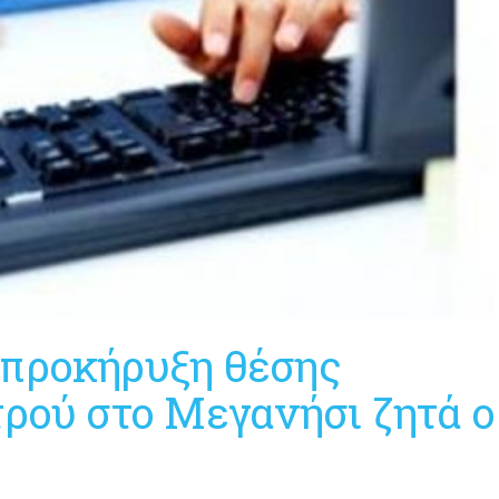
 προκήρυξη θέσης
τρού στο Μεγανήσι ζητά ο