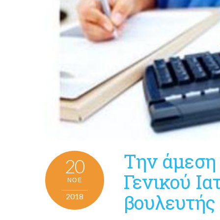
Την άμεση
20
Γενικού Ια
ΝΟΈ
βουλευτής
2018