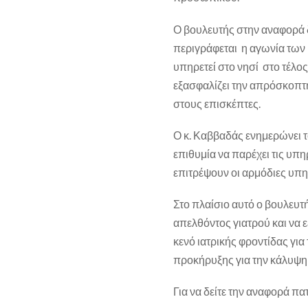
Ο βουλευτής στην αναφορά 
περιγράφεται η αγωνία των
υπηρετεί στο νησί στο τέλος
εξασφαλίζει την απρόσκοπτ
στους επισκέπτες.
Ο κ. Καββαδάς ενημερώνει τ
επιθυμία να παρέχει τις υπη
επιτρέψουν οι αρμόδιες υπη
Στο πλαίσιο αυτό ο βουλευτ
απελθόντος γιατρού και να 
κενό ιατρικής φροντίδας για
προκήρυξης για την κάλυψη 
Για να δείτε την αναφορά π