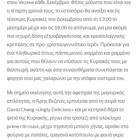
στου Vezene κάθε Δεκέμβριο. Φέτος μάλιστα που είναι και
η τέταρτη χρονιά τους, το εστιατόριο θα ανοίξει και τις
τέσσερις Κυριακές του Δεκεμβρίου από τη 13:00 το
μεσημέρι μέχρι και τις 18:00 το απόγευμα, για μια ακόμα
πιο ισχυρή δόση εξτραβαγκάντσας και κρεατολαγνικής
κρεπάλης σε προ-χριστουγεννιάτικο τερέν. Πρόκειται για
ένα πληθωρικό όπως πάντα μενού, κομμένο και ραμμένο
για αυτούς που θέλουν να ντύσουν τις Κυριακές τους με
θαλπωρή, αγάπη και όσα συναισθήματα συνεπάγεται το
φαγητό που μας χαλαρώνει με την ατόφια νοστιμιά του.
Με σημείο εκκίνησης αυτή την αφετηρία της μαγειρικής
απλότητας, ο Άρης Βεζενές εμπνέεται από τη σειρά του
David Chang «Ungly Delicious» και με κεντρικό θέμα το
ψητό της Κυριακής, ρίχνει στο τραπέζι από ολόκληρο
prime rib roast, μέχρι τηγανητό μπούτι χήνας, αρνάκι στο
φούρνο με πατάτες, τραγανό κοτόπουλο με φουά γκρα