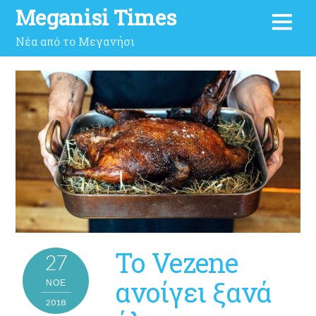
Meganisi Times
Νέα από το Μεγανήσι
Το Vezene
27
ανοίγει ξανά
ΝΟΈ
2018