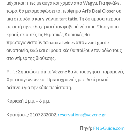
μέχρι και πίτες με αυγά και χαμόν από Wagyu. Για φινάλε ,
τώρα, θα μεταμορφώσει το περίφημο Ari’s Deal Closer σε
μια σπουδαία και γιγάντια tart tatin. Τη δοκίμασα πέρυσι
σε αυτή την εκδοχή και ήταν φοβερά νόστιμη. Όσο για το
κρασί, σε αυτές τις θεματικές Κυριακές θα
πρωταγωνιστούν τα natural wines από avant garde
οινοποιεία, ενώ και οι μουσικές θα παίξουν τον ρόλο τους
στο ντίμερ της διάθεσης.
Υ. Γ. : Σημειώστε ότι το Vezene θα λειτουργήσει παραμονές
Χριστουγέννων και Πρωτοχρονιάς με ειδικά μενού
δείπνου για την κάθε περίσταση.
Κυριακή 1 μ.μ. – 6 μ.μ.
Κρατήσεις: ‪2107232002,
reservations@vezene.gr
Πηγή:
FNL-Guide.com