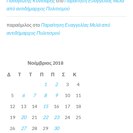
Παναγιώτης Κονιδάρης
στο
Παραίτηση Ευαγγελίας Μελά
από αντιδήμαρχος Πολιτισμού
παραόμιλος
στο
Παραίτηση Ευαγγελίας Μελά από
αντιδήμαρχος Πολιτισμού
Νοέμβριος 2018
Δ
Τ
Τ
Π
Π
Σ
Κ
1
2
3
4
5
6
7
8
9
10
11
12
13
14
15
16
17
18
19
20
21
22
23
24
25
26
27
28
29
30