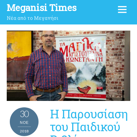
Meganisi Times
Νέα από το Μεγανήσι
H Παρουσίαση
30
του Παιδικού
ΝΟΈ
2018