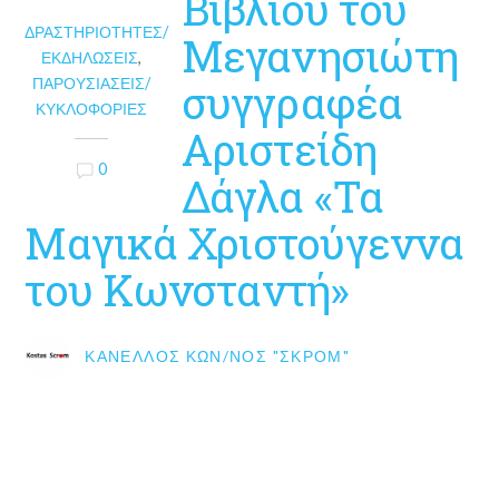
Βιβλίου του
ΔΡΑΣΤΗΡΙΌΤΗΤΕΣ/
Μεγανησιώτη
ΕΚΔΗΛΏΣΕΙΣ
,
ΠΑΡΟΥΣΙΆΣΕΙΣ/
συγγραφέα
ΚΥΚΛΟΦΟΡΊΕΣ
Αριστείδη
0
Δάγλα «Τα
Μαγικά Χριστούγεννα
του Κωνσταντή»
ΚΑΝΈΛΛΟΣ ΚΩΝ/ΝΟΣ "ΣΚΡΟΜ"