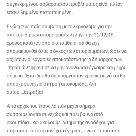
συγκεκριμένου σοβαρότατου προβλήματος είναι πλέον
επανειλημμένα πιστοποιημένη.
Ενώ η τελευταία σύμβαση με τον εργολάβο για την
αποκομιδή των απορριμμάτων έληγε την 31/12/18,
χρόνος κατά τον οποίο υποτίθεται ότι θα είχε
απομακρυνθεί όλος ο όγκος των απορριμμάτων, ώστε να
αρχίσουν οι εργασίες αποκατάστασης, ο δήμαρχος των
‘’πρωτιών’’ φρόντισε να μην ανανεώσει έγκαιρα και μέχρι
σήμερα. Έτσι δεν θα δημιουργούταν χρονικό κενό και θα
υπήρχε συνέχεια στη ροή αποκομιδής. Αντ΄
αυτού….απραξία!
Από αρχές του έτους λοιπόν μέχρι σήμερα
συσσωρεύονται συνεχώς και πάλι βουνά από
σκουπίδια…και ακολουθεί αίτημα της αναδόχου για
παράταση και στη συνέχεια έγκριση, ενώ η κατάσταση