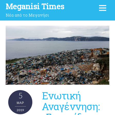
Meganisi Times
Νέα από το Μεγανήσι
Ενωτική
5
Αναγέννηση:
ΜΑΡ
2019