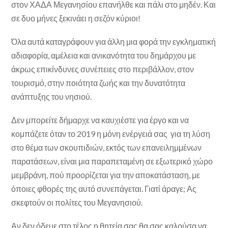
στον ΧΑΔΑ Μεγανησίου επανήλθε και πάλι στο μηδέν. Και
σε δυο μήνες ξεκινάει η σεζόν κύριοι!
Όλα αυτά καταγράφουν για άλλη μια φορά την εγκληματική
αδιαφορία, αμέλεια και ανικανότητα του δημάρχου με
άκρως επικίνδυνες συνέπειες στο περιβάλλον, στον
τουρισμό, στην ποιότητα ζωής και την δυνατότητα
ανάπτυξης του νησιού.
Δεν μπορείτε δήμαρχε να καυχιέστε για έργο και να
κομπάζετε όταν το 2019 η μόνη ενέργειά σας για τη λύση
στο θέμα των σκουπιδιών, εκτός των επανειλημμένων
παρατάσεων, είναι μια παραπεταμένη σε εξωτερικό χώρο
μεμβράνη, πού προορίζεται για την αποκατάσταση, με
όποιες φθορές της αυτό συνεπάγεται. Γιατί άραγε; Ας
σκεφτούν οι πολίτες του Μεγανησιού.
Αν δεν όδευε στο τέλος η θητεία σας θα σας καλούσα να