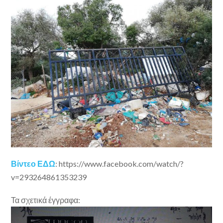
Βίντεο ΕΔΩ
: https://www.facebook.com/watch/?
v=293264861353239
Τα σχετικά έγγραφα: